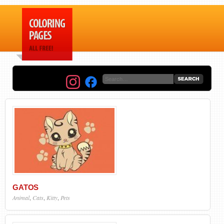
GATOS
Animal
,
Cats
,
Kitty
,
Pets