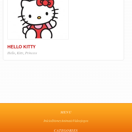
HELLO KITTY
Hello
,
Kitty
,
Princess
MENU
Início
Disney
Animais
Videojogos
CATEGORIES