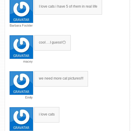
I love cats i have 5 of rhem in real life
Barbara Fockler
cool….I guess!😶
macey
we need more cat pictures!!!
Emily
i love cats