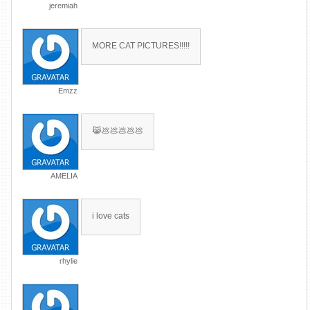
jeremiah
MORE CAT PICTURES!!!!!
Emzz
😹💩💩💩💩💩
AMELIA
i love cats
rhylie