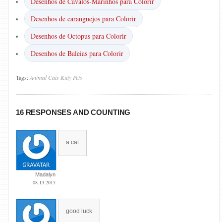
Desenhos de Cavalos-Marinhos para Colorir
Desenhos de caranguejos para Colorir
Desenhos de Octopus para Colorir
Desenhos de Baleias para Colorir
Tags:
Animal
Cats
Kitty
Pets
16 RESPONSES AND COUNTING
a cat
Madalyn
08.13.2015
good luck