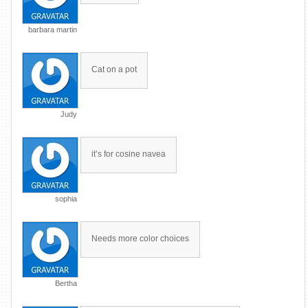
barbara martin
Cat on a pot
Judy
it’s for cosine navea
sophia
Needs more color choices
Bertha