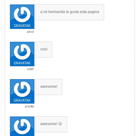
a mi hermanita le gusta esta pagina
pivot
cool
edith
awesome!
prisilla
awesome! 😉