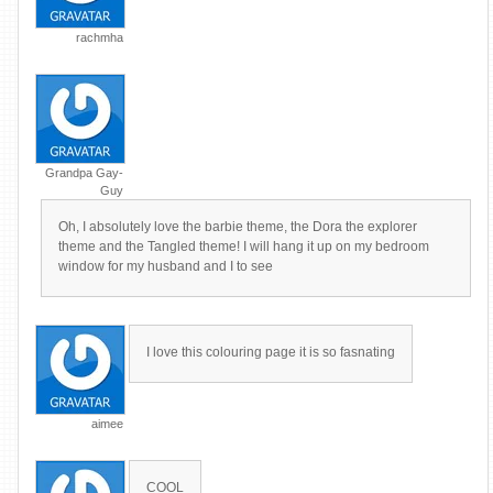
rachmha
Grandpa Gay-
Guy
Oh, I absolutely love the barbie theme, the Dora the explorer
theme and the Tangled theme! I will hang it up on my bedroom
window for my husband and I to see
I love this colouring page it is so fasnating
aimee
COOL