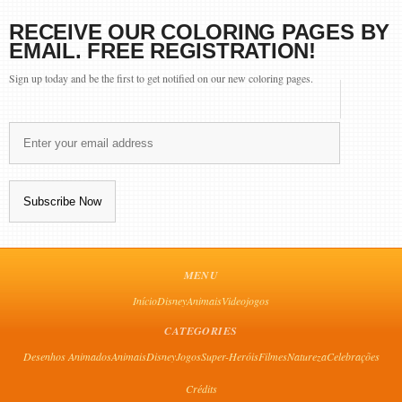
RECEIVE OUR COLORING PAGES BY
EMAIL. FREE REGISTRATION!
Sign up today and be the first to get notified on our new coloring pages.
MENU
Início
Disney
Animais
Videojogos
CATEGORIES
Desenhos Animados
Animais
Disney
Jogos
Super-Heróis
Filmes
Natureza
Celebrações
Crédits