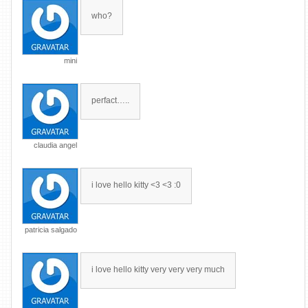
who?
mini
perfact…..
claudia angel
i love hello kitty <3 <3 :0
patricia salgado
i love hello kitty very very very much