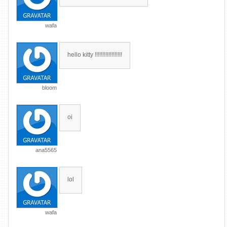
wafa
hello kitty !!!!!!!!!!!!!!!!!!
bloom
oi
ana5565
lol
wafa