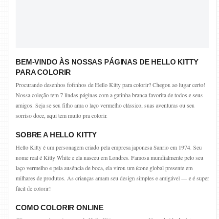
BEM-VINDO ÀS NOSSAS PÁGINAS DE HELLO KITTY
PARA COLORIR
Procurando desenhos fofinhos de Hello Kitty para colorir? Chegou ao lugar certo!
Nossa coleção tem 7 lindas páginas com a gatinha branca favorita de todos e seus
amigos. Seja se seu filho ama o laço vermelho clássico, suas aventuras ou seu
sorriso doce, aqui tem muito pra colorir.
SOBRE A HELLO KITTY
Hello Kitty é um personagem criado pela empresa japonesa Sanrio em 1974. Seu
nome real é Kitty White e ela nasceu em Londres. Famosa mundialmente pelo seu
laço vermelho e pela ausência de boca, ela virou um ícone global presente em
milhares de produtos. As crianças amam seu design simples e amigável — e é super
fácil de colorir!
COMO COLORIR ONLINE