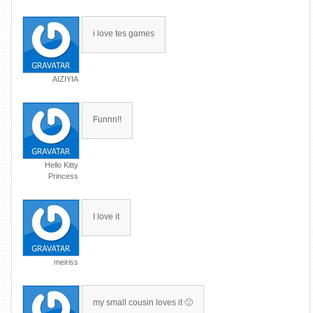
i love tes games
AIZIYIA
Funnn!!
Hello Kitty
Princess
I love it
meiriss
my small cousin loves it 🙂