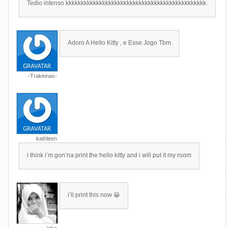
Tedio intenso kkkkkkkkkkkkkkkkkkkkkkkkkkkkkkkkkkkkkkkkkkkkkk.
Adoro A Hello Kitty , e Esse Jogo Tbm
-Trakinnas-
kathleen
i think i’m gon’na print the hello kitty and i will put it my room
i’ll print this now 😀