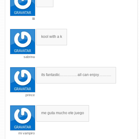
lili
kool with a k
sabrina
its fantastic………….. all can enjoy……….
prince
me guta mucho ete juego
mi vampiro