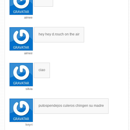
aimee
hey hey d.rouch on the air
aimee
ciao
silvia
putospendejos culeros chingen su madre
keyri