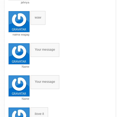
jahnya
waw
naima wagag
Your message
Name
Your message
Name
ilove it