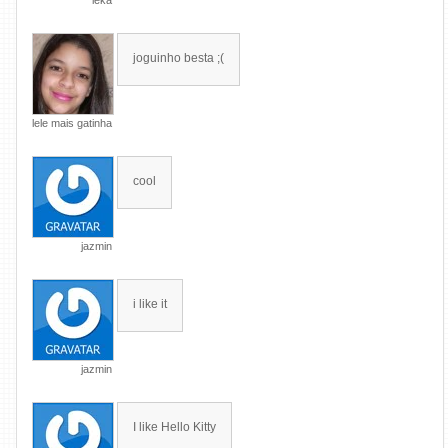
ieka
joguinho besta ;(
lele mais gatinha
cool
jazmin
i like it
jazmin
I like Hello Kitty