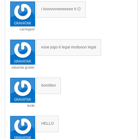
i looovvvveeeeeee it 🙂
carrington
esse jogo é legal muitoooo legal
eduarda gruber
boniiitoo
leslie
HELLO