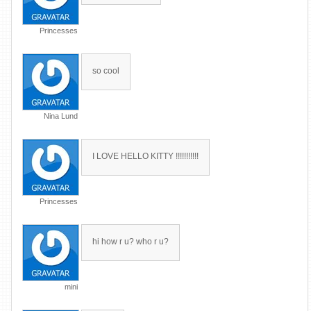
Princesses
so cool
Nina Lund
I LOVE HELLO KITTY !!!!!!!!!!!
Princesses
hi how r u? who r u?
mini