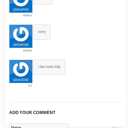
emery
sorry
emery
i like hello kitty
CJ
ADD YOUR COMMENT