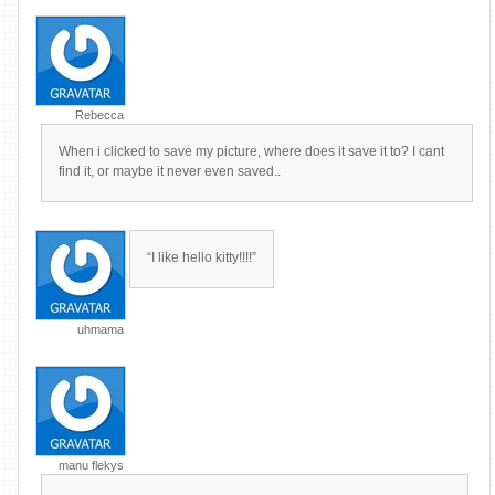
Rebecca
When i clicked to save my picture, where does it save it to? I cant
find it, or maybe it never even saved..
“I like hello kitty!!!!”
uhmama
manu flekys