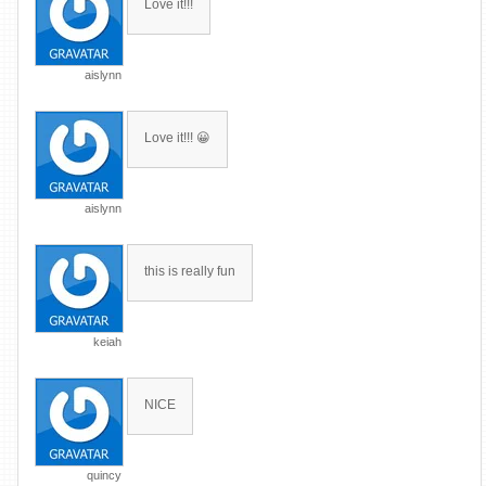
Love it!!!
aislynn
Love it!!! 😀
aislynn
this is really fun
keiah
NICE
quincy