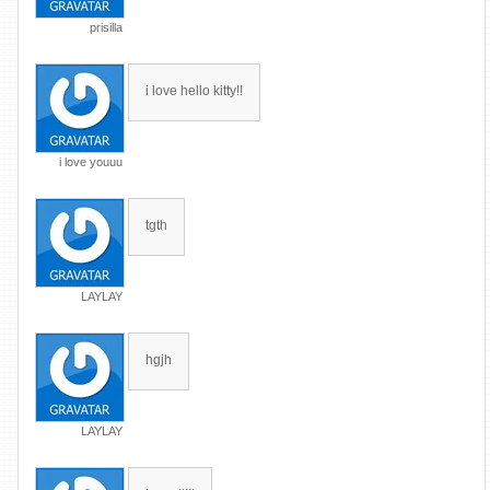
prisilla
i love hello kitty!!
i love youuu
tgth
LAYLAY
hgjh
LAYLAY