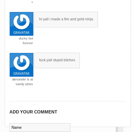
+
hi yall i made a fire and gold ninja
ducky bot
forever
fuck yall stupid bitches
alexander is at
sandy pines
ADD YOUR COMMENT