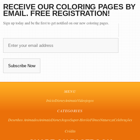
RECEIVE OUR COLORING PAGES BY
EMAIL. FREE REGISTRATION!
Sign up today and be the first to get notified on our new coloring pages.
MENU
Início
Disney
Animais
Videojogos
CATEGORIES
Desenhos Animados
Animais
Disney
Jogos
Super-Heróis
Filmes
Natureza
Celebrações
Crédits