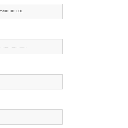
l!!!!!!!!!!!! LOL
 you……………………..