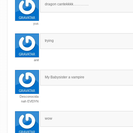
dragon cantekkkk………….
yus
trying
anil
My Babysister a vampire
Desconocida
nah EVElYN
wow