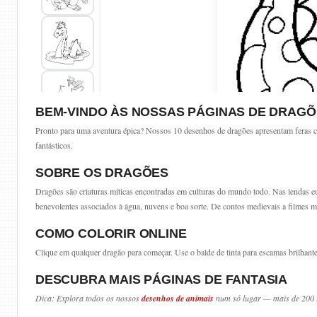
BEM-VINDO ÀS NOSSAS PÁGINAS DE DRAGÕ
Pronto para uma aventura épica? Nossos 10 desenhos de dragões apresentam feras cus
fantásticos.
SOBRE OS DRAGÕES
Dragões são criaturas míticas encontradas em culturas do mundo todo. Nas lendas eu
benevolentes associados à água, nuvens e boa sorte. De contos medievais a filmes 
COMO COLORIR ONLINE
Clique em qualquer dragão para começar. Use o balde de tinta para escamas brilhant
DESCUBRA MAIS PÁGINAS DE FANTASIA
Dica: Explora todos os nossos
desenhos de animais
num só lugar — mais de 200 i