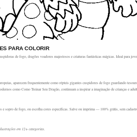
ES PARA COLORIR
pidoras de fogo, dragões voadores majestosos e criaturas fantásticas mágicas. Ideal para jov
ropeias, aparecem frequentemente como répteis gigantes cuspidores de fogo guardando tesouros.
modernos como Como Treinar Seu Dragão, continuam a inspirar a imaginação de crianças e adul
es e sopro de fogo, ou escolha cores específicas. Salve ou imprima — 100% grátis, sem cadastr
lustrações em 12+ categorias.