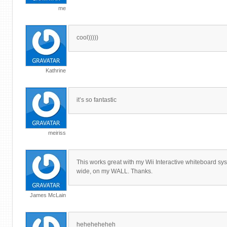
me
cool)))))
Kathrine
it’s so fantastic
meiriss
This works great with my Wii Interactive whiteboard syste
wide, on my WALL. Thanks.
James McLain
heheheheheh