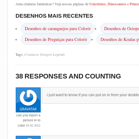
Ama criaturas fantásticas? Veja nossas páginas de
Unicórnios
,
Dinossauros
e
Prince
DESENHOS MAIS RECENTES
Desenhos de caranguejos para Colorir
Desenhos de Octopu
Desenhos de Preguiças para Colorir
Desenhos de Koalas p
Tags:
Creatures
Dragon
Legends
38 RESPONSES AND COUNTING
i just want to know if you can put on in from your deskto
can you inport a
picture in to
03.02.2012
color