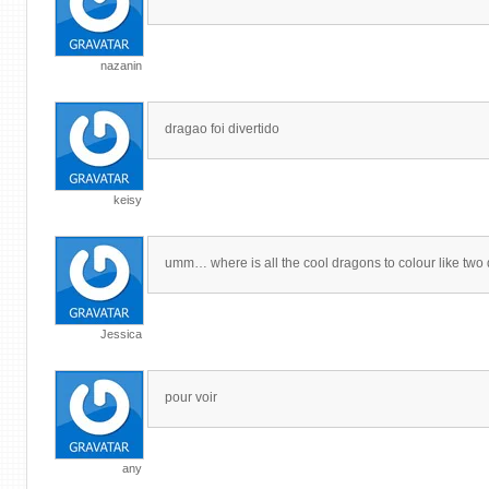
nazanin
dragao foi divertido
keisy
umm… where is all the cool dragons to colour like two 
Jessica
pour voir
any