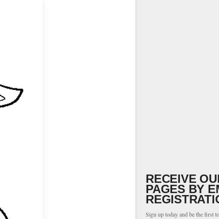
RECEIVE OU
PAGES BY E
REGISTRATI
Sign up today and be the first t