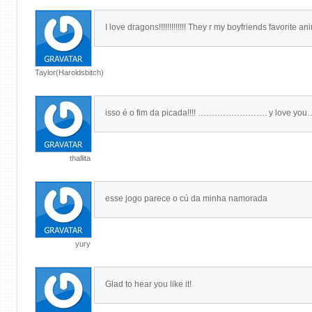
I love dragons!!!!!!!!!!!!! They r my boyfriends favorite anima
Taylor(Haroldsbitch)
isso é o fim da picada!!!! ……………………. y love
thallita
esse jogo parece o cú da minha namorada
yury
Glad to hear you like it!