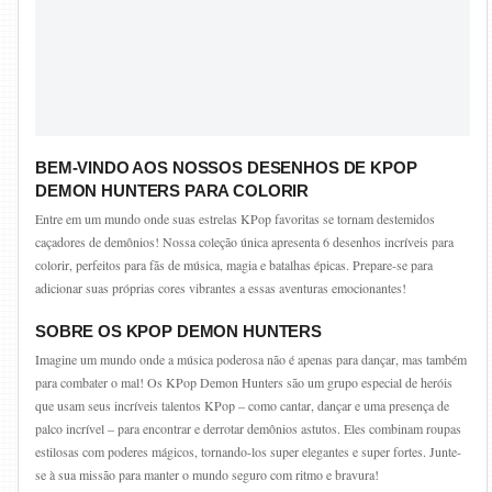
BEM-VINDO AOS NOSSOS DESENHOS DE KPOP
DEMON HUNTERS PARA COLORIR
Entre em um mundo onde suas estrelas KPop favoritas se tornam destemidos
caçadores de demônios! Nossa coleção única apresenta 6 desenhos incríveis para
colorir, perfeitos para fãs de música, magia e batalhas épicas. Prepare-se para
adicionar suas próprias cores vibrantes a essas aventuras emocionantes!
SOBRE OS KPOP DEMON HUNTERS
Imagine um mundo onde a música poderosa não é apenas para dançar, mas também
para combater o mal! Os KPop Demon Hunters são um grupo especial de heróis
que usam seus incríveis talentos KPop – como cantar, dançar e uma presença de
palco incrível – para encontrar e derrotar demônios astutos. Eles combinam roupas
estilosas com poderes mágicos, tornando-los super elegantes e super fortes. Junte-
se à sua missão para manter o mundo seguro com ritmo e bravura!