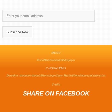
MENU
Início
Disney
Animais
Videojogos
CATEGORIES
Desenhos Animados
Animais
Disney
Jogos
Super-Heróis
Filmes
Natureza
Celebrações
Crédits
SHARE ON FACEBOOK