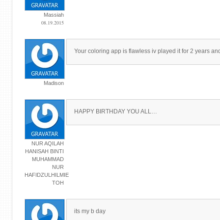
Massiah
08.19.2015
Your coloring app is flawless iv played it for 2 years and s
Madison
HAPPY BIRTHDAY YOU ALL…
NUR AQILAH
HANISAH BINTI
MUHAMMAD
NUR
HAFIDZULHILMIE
TOH
its my b day