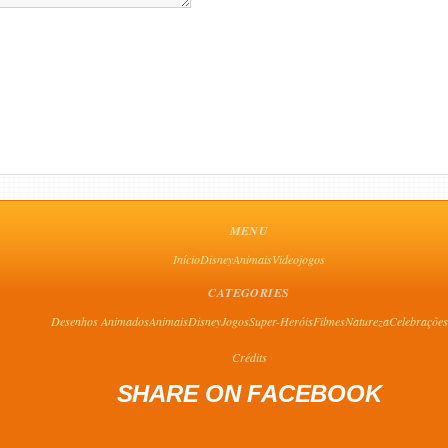
MENU
Início
Disney
Animais
Videojogos
CATEGORIES
Desenhos Animados
Animais
Disney
Jogos
Super-Heróis
Filmes
Natureza
Celebrações
Crédits
SHARE ON FACEBOOK