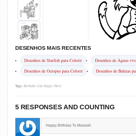
DESENHOS MAIS RECENTES
Desenhos de Starfish para Colorir
Desenhos de Águas-viva
Desenhos de Octopus para Colorir
Desenhos de Baleias pa
Tags:
Birthday
Gift
Happy
Party
5 RESPONSES AND COUNTING
Happy Birthday To Massiah