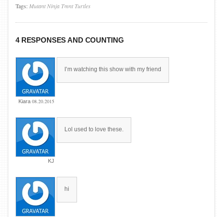
Tags:
Mutant
Ninja
Tmnt
Turtles
4 RESPONSES AND COUNTING
I’m watching this show with my friend
08.20.2015
Kiara
Lol used to love these.
KJ
hi