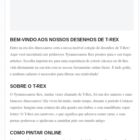
BEM-VINDO AOS NOSSOS DESENHOS DE T-REX
Entre na era dos dinossauros com a nossa incrível coleção de desenhos de T-Rex!
Aqui você encontrará seis poderosos Tyrannosaurus Rex prontos para o seu toque
artístico. Escolha imprimi-los para uma experiência de colorir clássica ou dê-lhes
vida diretamente na sua tela com as nossas ferramentas online fáceis. É tudo grátis,
e nenhum cadastro é necessário para liberar sua criatividade!
SOBRE O T-REX
O Tyrannosaurus Rex, muitas vezes chamado de T-Rex, foi um dos maiores e mais
famosos dinossauros! Ele viveu há muito, muito tempo, durante o período Cretáceo
superior. Imagine uma criatura tão alta quanto um ônibus e com mandíbulas super
fortes! O T-Rex era carnívoro, o que significa que adorava comer carne, e suas
pernas poderosas o ajudavam a caminhar pelo seu mundo antigo.
COMO PINTAR ONLINE