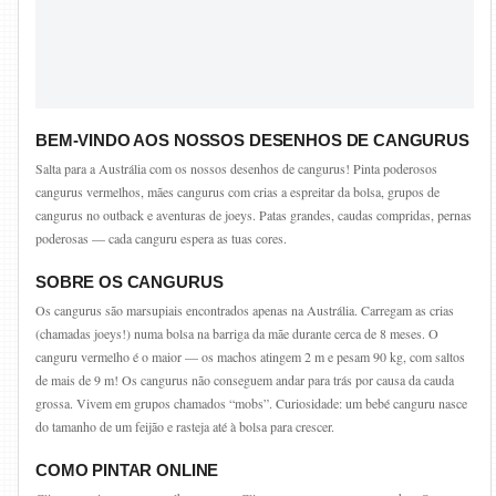
BEM-VINDO AOS NOSSOS DESENHOS DE CANGURUS
Salta para a Austrália com os nossos desenhos de cangurus! Pinta poderosos
cangurus vermelhos, mães cangurus com crias a espreitar da bolsa, grupos de
cangurus no outback e aventuras de joeys. Patas grandes, caudas compridas, pernas
poderosas — cada canguru espera as tuas cores.
SOBRE OS CANGURUS
Os cangurus são marsupiais encontrados apenas na Austrália. Carregam as crias
(chamadas joeys!) numa bolsa na barriga da mãe durante cerca de 8 meses. O
canguru vermelho é o maior — os machos atingem 2 m e pesam 90 kg, com saltos
de mais de 9 m! Os cangurus não conseguem andar para trás por causa da cauda
grossa. Vivem em grupos chamados “mobs”. Curiosidade: um bebé canguru nasce
do tamanho de um feijão e rasteja até à bolsa para crescer.
COMO PINTAR ONLINE