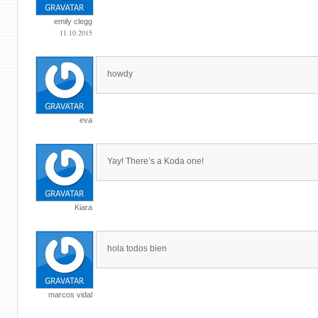
emily clegg
11.10.2015
howdy
eva
Yay! There’s a Koda one!
Kiara
hola todos bien
marcos vidal