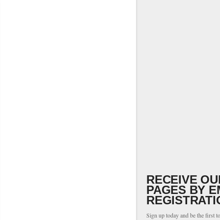
RECEIVE OU
PAGES BY E
REGISTRATI
Sign up today and be the first t