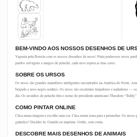
BEM-VINDO AOS NOSSOS DESENHOS DE UR
Vagueia pela floresta com os nossos desenhos de ursos! Pinta poderosos ursos pard
pardos selvagens a amigos de peluche, cada urso espera as tuas cores.
SOBRE OS URSOS
Os ursos são grandes mamíferos inteligentes encontrados na América do Norte, Améri
beiçudo e urso-negro-asiático. Os ursos são excelentes trepadores e nadadores —
dia. Os ursinhos de peluche têm o nome do presidente americano Theodore “Teddy”
COMO PINTAR ONLINE
Clica numa imagem e escolhe uma cor. Clica numa zona para a preencher. Os ursos-p
galáctico? Decides tu. Guarda ou imprime. Grátis, sem conta.
DESCOBRE MAIS DESENHOS DE ANIMAIS