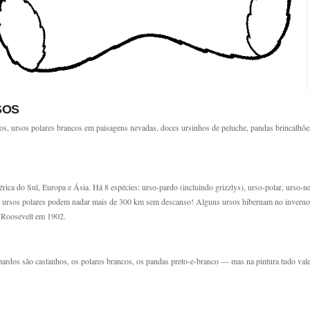
SOS
os, ursos polares brancos em paisagens nevadas, doces ursinhos de peluche, pandas brincalhões
ca do Sul, Europa e Ásia. Há 8 espécies: urso-pardo (incluindo grizzlys), urso-polar, urso-ne
 os ursos polares podem nadar mais de 300 km sem descanso! Alguns ursos hibernam no invern
 Roosevelt em 1902.
ardos são castanhos, os polares brancos, os pandas preto-e-branco — mas na pintura tudo vale