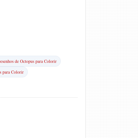
esenhos de Octopus para Colorir
 para Colorir