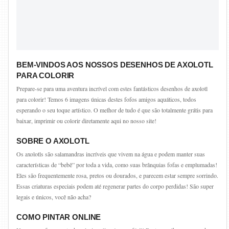
BEM-VINDOS AOS NOSSOS DESENHOS DE AXOLOTL
PARA COLORIR
Prepare-se para uma aventura incrível com estes fantásticos desenhos de axolotl
para colorir! Temos 6 imagens únicas destes fofos amigos aquáticos, todos
esperando o seu toque artístico. O melhor de tudo é que são totalmente grátis para
baixar, imprimir ou colorir diretamente aqui no nosso site!
SOBRE O AXOLOTL
Os axolotls são salamandras incríveis que vivem na água e podem manter suas
características de “bebê” por toda a vida, como suas brânquias fofas e emplumadas!
Eles são frequentemente rosa, pretos ou dourados, e parecem estar sempre sorrindo.
Essas criaturas especiais podem até regenerar partes do corpo perdidas! São super
legais e únicos, você não acha?
COMO PINTAR ONLINE