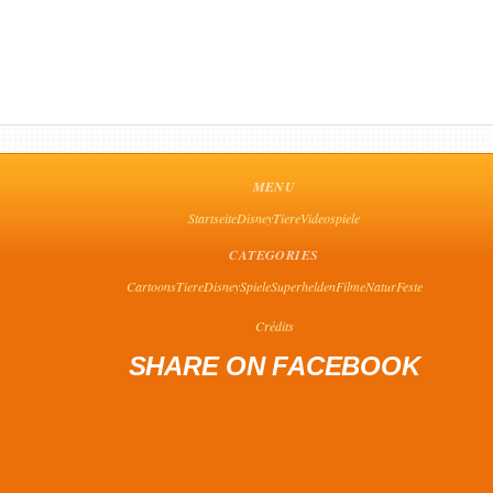
MENU
Startseite
Disney
Tiere
Videospiele
CATEGORIES
Cartoons
Tiere
Disney
Spiele
Superhelden
Filme
Natur
Feste
Crédits
SHARE ON FACEBOOK