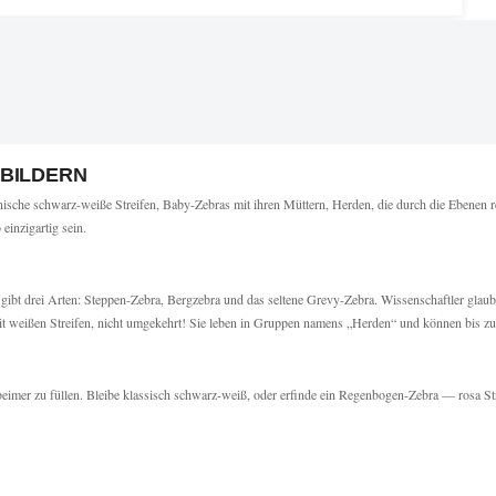
BILDERN
ische schwarz-weiße Streifen, Baby-Zebras mit ihren Müttern, Herden, die durch die Ebenen re
einzigartig sein.
gibt drei Arten: Steppen-Zebra, Bergzebra und das seltene Grevy-Zebra. Wissenschaftler glauben
 mit weißen Streifen, nicht umgekehrt! Sie leben in Gruppen namens „Herden“ und können bis z
rbeimer zu füllen. Bleibe klassisch schwarz-weiß, oder erfinde ein Regenbogen-Zebra — rosa S