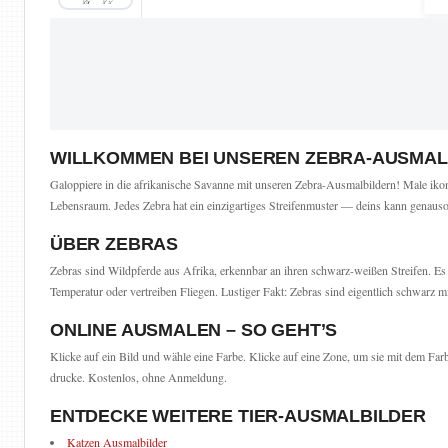
WILLKOMMEN BEI UNSEREN ZEBRA-AUSMAL
Galoppiere in die afrikanische Savanne mit unseren Zebra-Ausmalbildern! Male ikon
Lebensraum. Jedes Zebra hat ein einzigartiges Streifenmuster — deins kann genauso 
ÜBER ZEBRAS
Zebras sind Wildpferde aus Afrika, erkennbar an ihren schwarz-weißen Streifen. Es 
Temperatur oder vertreiben Fliegen. Lustiger Fakt: Zebras sind eigentlich schwarz
ONLINE AUSMALEN – SO GEHT’S
Klicke auf ein Bild und wähle eine Farbe. Klicke auf eine Zone, um sie mit dem Fa
drucke. Kostenlos, ohne Anmeldung.
ENTDECKE WEITERE TIER-AUSMALBILDER
Katzen Ausmalbilder