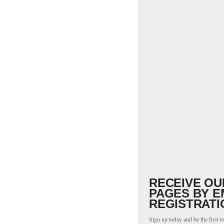
RECEIVE OU
PAGES BY E
REGISTRATI
Sign up today and be the first t