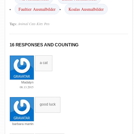
Faultier Ausmalbilder
Koalas Ausmalbilder
Tags:
Animal
Cats
Kitty
Pets
16 RESPONSES AND COUNTING
a cat
Madalyn
08.13.2015
good luck
barbara martin