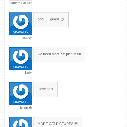
Barbara Fockler
cool….I guess!😶
macey
we need more cat pictures!!!
Emily
i love cats
jeremiah
MORE CAT PICTURES!!!!!