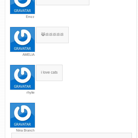
Emzz
😹💩💩💩💩💩
AMELIA
i love cats
rhylie
Nina Branch