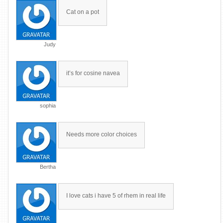
Cat on a pot
Judy
it’s for cosine navea
sophia
Needs more color choices
Bertha
I love cats i have 5 of rhem in real life