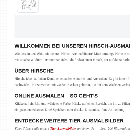
WILLKOMMEN BEI UNSEREN HIRSCH-AUSMA
Wandere in den Wald mit unseren Hirsch-Ausmalbildern! Male anmutige Hirsche mit
realistische Wildtier-Illustrationen liebst, du findest einen Hirsch, der auf deine Farb
ÜBER HIRSCHE
Hirsche leben auf allen Kontinenten außer Antarktis und Australien. Es gibt über 
nachwächst. Kitze werden mit weißen Flecken geboren, die mit dem Wachsen verbla
ONLINE AUSMALEN – SO GEHT’S
Klicke auf ein Bild und wähle eine Farbe. Klicke auf einen Bereich, um ihn zu fül
ein galaxienbedecktes Kitz! Speichere oder drucke. Kostenlos, ohne Anmeldung.
ENTDECKE WEITERE TIER-AUSMALBILDER
Tipp: Stöbere alle unsere
Tier-Ausmalbilder
an einem Ort — über 200 Illustration