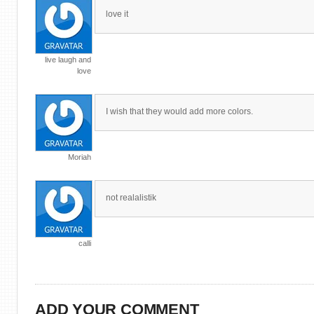
love it
live laugh and
love
I wish that they would add more colors.
Moriah
not realalistik
calli
ADD YOUR COMMENT