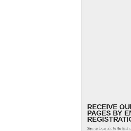
RECEIVE OU
PAGES BY E
REGISTRATI
Sign up today and be the first t