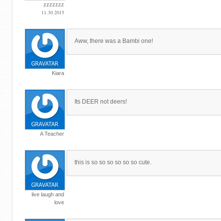
zzzzzzz
11.30.2015
Aww, there was a Bambi one!
Kiara
Its DEER not deers!
A Teacher
this is so so so so so so cute.
live laugh and
love