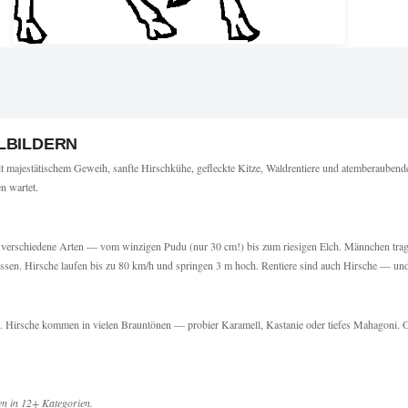
LBILDERN
 majestätischem Geweih, sanfte Hirschkühe, gefleckte Kitze, Waldrentiere und atemberaube
en wartet.
40 verschiedene Arten — vom winzigen Pudu (nur 30 cm!) bis zum riesigen Elch. Männchen trage
ssen. Hirsche laufen bis zu 80 km/h und springen 3 m hoch. Rentiere sind auch Hirsche — un
len. Hirsche kommen in vielen Brauntönen — probier Karamell, Kastanie oder tiefes Mahagoni.
en in 12+ Kategorien.