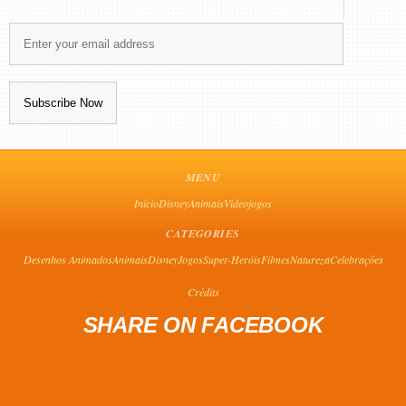
MENU
Início
Disney
Animais
Videojogos
CATEGORIES
Desenhos Animados
Animais
Disney
Jogos
Super-Heróis
Filmes
Natureza
Celebrações
Crédits
SHARE ON FACEBOOK