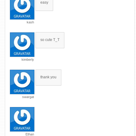
easy
kash
so cute T_T
kimberly
thank you
swargat
Ethan