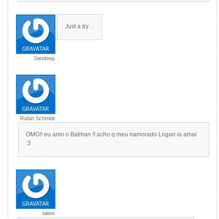
Just a try…
Sandeep
Rafah Schmidt
OMG!! eu amo o Batman !! acho q meu namorado Logan ia amar
:3
taiwo