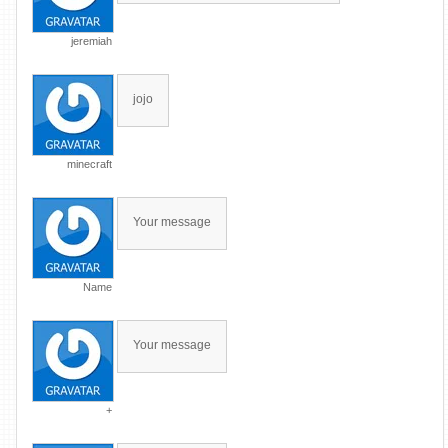
jeremiah
jojo
minecraft
Your message
Name
Your message
+