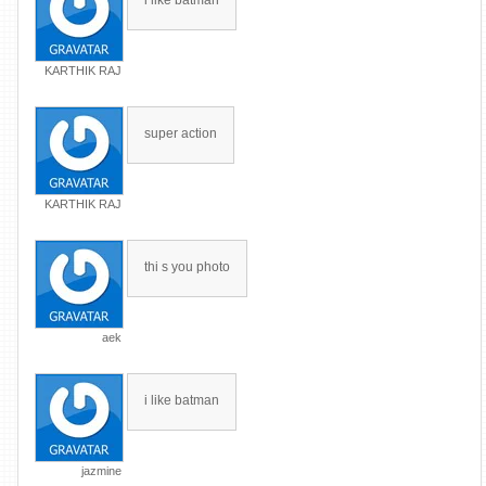
i like batman
KARTHIK RAJ
super action
KARTHIK RAJ
thi s you photo
aek
i like batman
jazmine