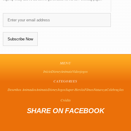
MENU
Início
Disney
Animais
Videojogos
CATEGORIES
Desenhos Animados
Animais
Disney
Jogos
Super-Heróis
Filmes
Natureza
Celebrações
Crédits
SHARE ON FACEBOOK