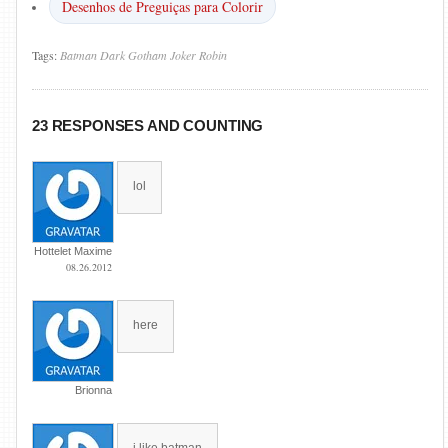
Desenhos de Preguiças para Colorir
Tags:
Batman
Dark
Gotham
Joker
Robin
23 RESPONSES AND COUNTING
lol
Hottelet Maxime
08.26.2012
here
Brionna