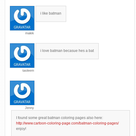
i like batman
malek
i love batman becasue hes a bat
tasleem
Jenny
I found some great batman coloring pages also here:
http://www.cartoon-coloring-page.com/batman-coloring-pages/
enjoy!