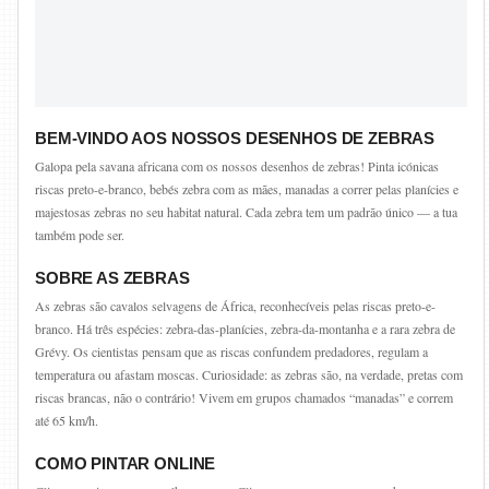
BEM-VINDO AOS NOSSOS DESENHOS DE ZEBRAS
Galopa pela savana africana com os nossos desenhos de zebras! Pinta icónicas
riscas preto-e-branco, bebés zebra com as mães, manadas a correr pelas planícies e
majestosas zebras no seu habitat natural. Cada zebra tem um padrão único — a tua
também pode ser.
SOBRE AS ZEBRAS
As zebras são cavalos selvagens de África, reconhecíveis pelas riscas preto-e-
branco. Há três espécies: zebra-das-planícies, zebra-da-montanha e a rara zebra de
Grévy. Os cientistas pensam que as riscas confundem predadores, regulam a
temperatura ou afastam moscas. Curiosidade: as zebras são, na verdade, pretas com
riscas brancas, não o contrário! Vivem em grupos chamados “manadas” e correm
até 65 km/h.
COMO PINTAR ONLINE