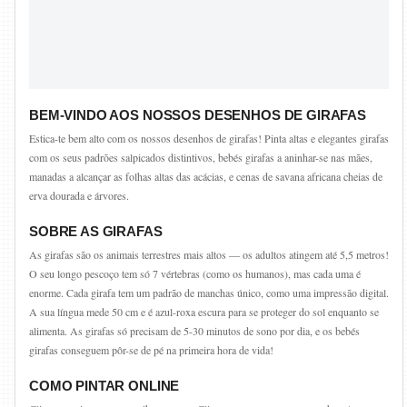
BEM-VINDO AOS NOSSOS DESENHOS DE GIRAFAS
Estica-te bem alto com os nossos desenhos de girafas! Pinta altas e elegantes girafas
com os seus padrões salpicados distintivos, bebés girafas a aninhar-se nas mães,
manadas a alcançar as folhas altas das acácias, e cenas de savana africana cheias de
erva dourada e árvores.
SOBRE AS GIRAFAS
As girafas são os animais terrestres mais altos — os adultos atingem até 5,5 metros!
O seu longo pescoço tem só 7 vértebras (como os humanos), mas cada uma é
enorme. Cada girafa tem um padrão de manchas único, como uma impressão digital.
A sua língua mede 50 cm e é azul-roxa escura para se proteger do sol enquanto se
alimenta. As girafas só precisam de 5-30 minutos de sono por dia, e os bebés
girafas conseguem pôr-se de pé na primeira hora de vida!
COMO PINTAR ONLINE