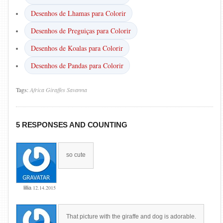
Desenhos de Lhamas para Colorir
Desenhos de Preguiças para Colorir
Desenhos de Koalas para Colorir
Desenhos de Pandas para Colorir
Tags:
Africa
Giraffes
Savanna
5 RESPONSES AND COUNTING
so cute
12.14.2015
lillia
That picture with the giraffe and dog is adorable.