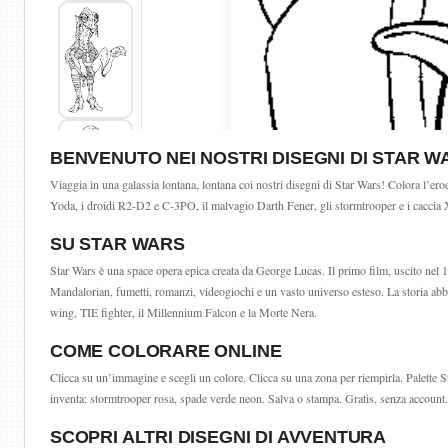
BENVENUTO NEI NOSTRI DISEGNI DI STAR W
Viaggia in una galassia lontana, lontana coi nostri disegni di Star Wars! Colora l’e
Yoda, i droidi R2-D2 e C-3PO, il malvagio Darth Fener, gli stormtrooper e i caccia X
SU STAR WARS
Star Wars è una space opera epica creata da George Lucas. Il primo film, uscito nel 1
Mandalorian, fumetti, romanzi, videogiochi e un vasto universo esteso. La storia abbr
wing, TIE fighter, il Millennium Falcon e la Morte Nera.
COME COLORARE ONLINE
Clicca su un’immagine e scegli un colore. Clicca su una zona per riempirla. Palette S
inventa: stormtrooper rosa, spade verde neon. Salva o stampa. Gratis, senza account.
SCOPRI ALTRI DISEGNI DI AVVENTURA