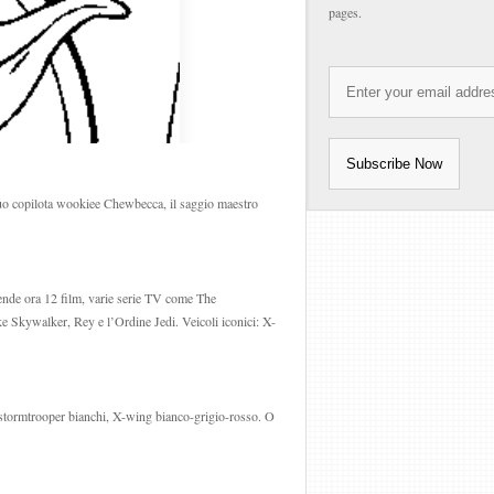
pages.
 suo copilota wookiee Chewbecca, il saggio maestro
prende ora 12 film, varie serie TV come The
ke Skywalker, Rey e l’Ordine Jedi. Veicoli iconici: X-
o, stormtrooper bianchi, X-wing bianco-grigio-rosso. O