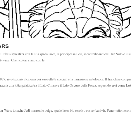
ARS
roe Luke Skywalker con la sua spada laser, la principessa Leia, il contrabbandiere Han Solo e il
-wing. Che i colori siano con te!
977, rivoluzionò il cinema coi suoi effetti speciali e la narrazione mitologica. Il franchise com
accia una lotta galattica tra il Lato Chiaro e il Lato Oscuro della Forza, seguendo eroi come Lu
tar Wars: tonache Jedi marroni e beige, spade laser blu (eroi) o rosse (cattivi), Fener tutto ner