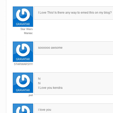
I Love This! Is there any way to emed this on my blog?
Star Wars
Maniac
soooooo awsome
STARWARS!!!!!
hi
hi
I Love you kendra
joel
i love you