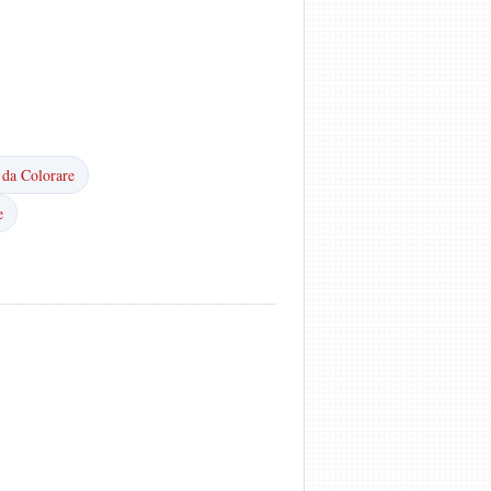
 da Colorare
e