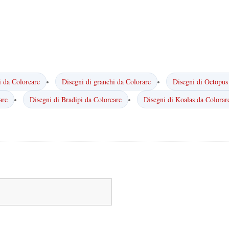
i da Coloreare
Disegni di granchi da Colorare
Disegni di Octopus
are
Disegni di Bradipi da Coloreare
Disegni di Koalas da Colorar