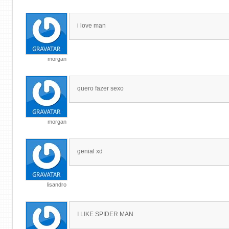
i love man
morgan
quero fazer sexo
morgan
genial xd
lisandro
I LIKE SPIDER MAN