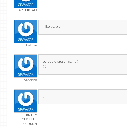
KARTHIK RAJ
i like barbie
tasleem
eu odeio spaid-man 🙁
🙂
vandinho
.
BRILEY
CLAVELLE
EPPERSON