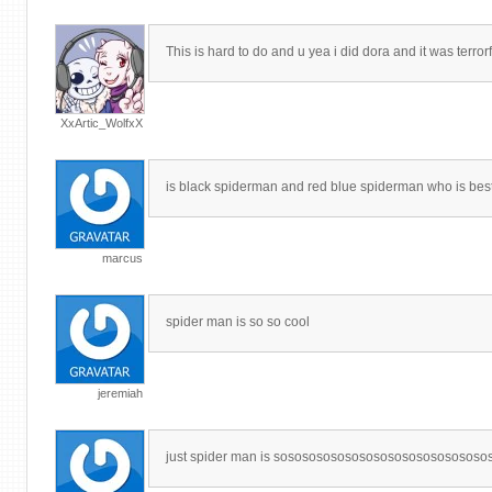
This is hard to do and u yea i did dora and it was terro
XxArtic_WolfxX
is black spiderman and red blue spiderman who is best
marcus
spider man is so so cool
jeremiah
just spider man is sosososososososososososososos