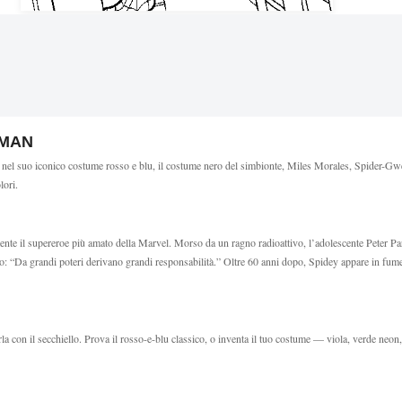
-MAN
 nel suo iconico costume rosso e blu, il costume nero del simbionte, Miles Morales, Spider-Gwen
lori.
ente il supereroe più amato della Marvel. Morso da un ragno radioattivo, l’adolescente Peter Pa
o: “Da grandi poteri derivano grandi responsabilità.” Oltre 60 anni dopo, Spidey appare in fumetti
la con il secchiello. Prova il rosso-e-blu classico, o inventa il tuo costume — viola, verde neon,