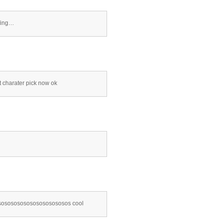
rfing…
 charater pick now ok
osososososososososososos cool