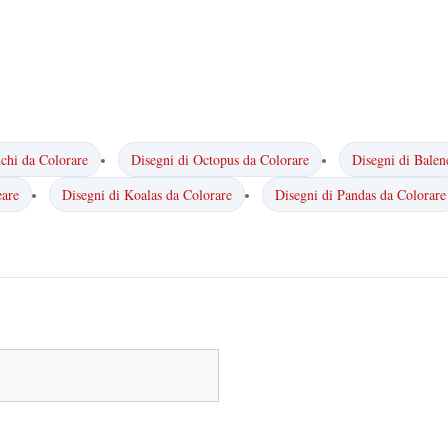
nchi da Colorare
Disegni di Octopus da Colorare
Disegni di Balen
eare
Disegni di Koalas da Colorare
Disegni di Pandas da Colorare