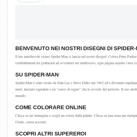
BENVENUTO NEI NOSTRI DISEGNI DI SPIDER
Il tuo amichevole vicino Spider-Man si lancia nei nostri disegni! Colora Peter Parker
combattimenti tra grattacieli ad avventure nel multiverso, ogni pagina aspetta i tuoi co
SU SPIDER-MAN
Spider-Man è stato creato da Stan Lee e Steve Ditko nel 1962 ed è diventato rapidam
muri, lanciare ragnatele e un “senso di ragno” che lo avverte del pericolo. Il suo mott
mondo.
COME COLORARE ONLINE
Clicca su un’immagine e scegli un colore dalla palette. Clicca su una zona per riempir
Gratis, senza account.
SCOPRI ALTRI SUPEREROI