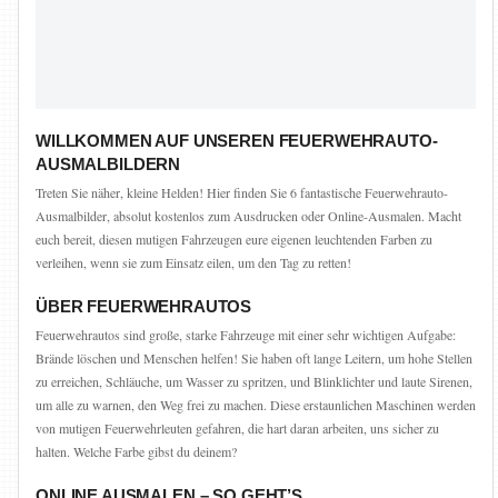
WILLKOMMEN AUF UNSEREN FEUERWEHRAUTO-
AUSMALBILDERN
Treten Sie näher, kleine Helden! Hier finden Sie 6 fantastische Feuerwehrauto-
Ausmalbilder, absolut kostenlos zum Ausdrucken oder Online-Ausmalen. Macht
euch bereit, diesen mutigen Fahrzeugen eure eigenen leuchtenden Farben zu
verleihen, wenn sie zum Einsatz eilen, um den Tag zu retten!
ÜBER FEUERWEHRAUTOS
Feuerwehrautos sind große, starke Fahrzeuge mit einer sehr wichtigen Aufgabe:
Brände löschen und Menschen helfen! Sie haben oft lange Leitern, um hohe Stellen
zu erreichen, Schläuche, um Wasser zu spritzen, und Blinklichter und laute Sirenen,
um alle zu warnen, den Weg frei zu machen. Diese erstaunlichen Maschinen werden
von mutigen Feuerwehrleuten gefahren, die hart daran arbeiten, uns sicher zu
halten. Welche Farbe gibst du deinem?
ONLINE AUSMALEN – SO GEHT’S