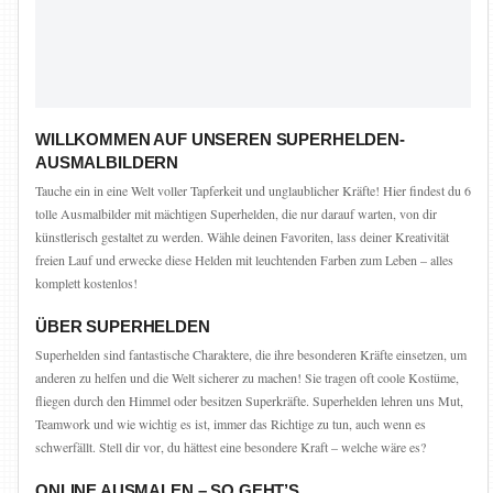
WILLKOMMEN AUF UNSEREN SUPERHELDEN-
AUSMALBILDERN
Tauche ein in eine Welt voller Tapferkeit und unglaublicher Kräfte! Hier findest du 6
tolle Ausmalbilder mit mächtigen Superhelden, die nur darauf warten, von dir
künstlerisch gestaltet zu werden. Wähle deinen Favoriten, lass deiner Kreativität
freien Lauf und erwecke diese Helden mit leuchtenden Farben zum Leben – alles
komplett kostenlos!
ÜBER SUPERHELDEN
Superhelden sind fantastische Charaktere, die ihre besonderen Kräfte einsetzen, um
anderen zu helfen und die Welt sicherer zu machen! Sie tragen oft coole Kostüme,
fliegen durch den Himmel oder besitzen Superkräfte. Superhelden lehren uns Mut,
Teamwork und wie wichtig es ist, immer das Richtige zu tun, auch wenn es
schwerfällt. Stell dir vor, du hättest eine besondere Kraft – welche wäre es?
ONLINE AUSMALEN – SO GEHT’S