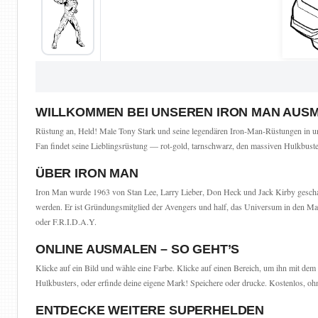
WILLKOMMEN BEI UNSEREN IRON MAN AUS
Rüstung an, Held! Male Tony Stark und seine legendären Iron-Man-Rüstungen in un
Fan findet seine Lieblingsrüstung — rot-gold, tarnschwarz, den massiven Hulkbuste
ÜBER IRON MAN
Iron Man wurde 1963 von Stan Lee, Larry Lieber, Don Heck und Jack Kirby geschaff
werden. Er ist Gründungsmitglied der Avengers und half, das Universum in den Marv
oder F.R.I.D.A.Y.
ONLINE AUSMALEN – SO GEHT’S
Klicke auf ein Bild und wähle eine Farbe. Klicke auf einen Bereich, um ihn mit dem
Hulkbusters, oder erfinde deine eigene Mark! Speichere oder drucke. Kostenlos, 
ENTDECKE WEITERE SUPERHELDEN