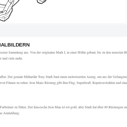
MALBILDERN
serer Sammlung aus. Von der originalen Mark I, in einer Höhle gebaut, bis zu den neueste
r und viele mehr.
en. Der geniale Milliardär Tony Stark baut einen motorisierten Anzug, um aus der Gefangensc
el-Filmen zu retten. Iron Mans Rüstung gibt ihm Flug, Superkraft, Repulsorstrahlen und eine
 Farbeimer zu füllen. Der klassische Iron Man ist rot-gold, aber Stark hat über 80 Rüstungen 
ohne Anmeldung.