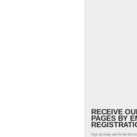
RECEIVE OU
PAGES BY E
REGISTRATI
Sign up today and be the first t