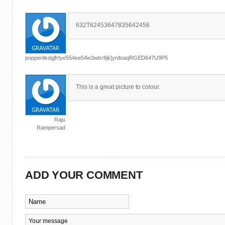
632T62453647835642456
popperitkdgjfrtye554ee54w3wtrr8jk]yrdsaqRGED647U9P5
This is a great picture to colour.
Raju
Rampersad
ADD YOUR COMMENT