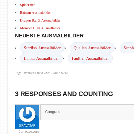
Spiderman
Batman Ausmalbilder
Dragon Ball Z Ausmalbilder
Monster High Ausmalbilder
NEUESTE AUSMALBILDER
Starfish Ausmalbilder
Quallen Ausmalbilder
Seepf
Lamas Ausmalbilder
Faultier Ausmalbilder
Tags:
Avengers
Iron Man
Super Hero
3 RESPONSES AND COUNTING
Congrats
09.08.2016
Jen