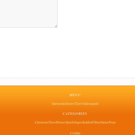
MENU
Startseite
Disney
Tiere
Videospiele
CATEGORIES
Cartoons
Tiere
Disney
Spiele
Superhelden
Filme
Natur
Feste
Crédits