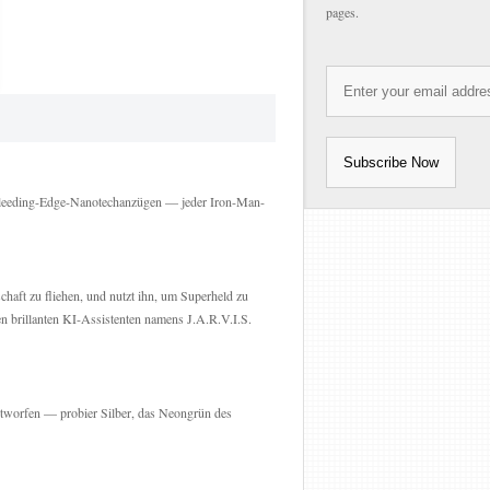
pages.
n Bleeding-Edge-Nanotechanzügen — jeder Iron-Man-
haft zu fliehen, und nutzt ihn, um Superheld zu
n brillanten KI-Assistenten namens J.A.R.V.I.S.
entworfen — probier Silber, das Neongrün des