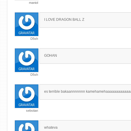
maniol
I LOVE DRAGON BALL Z
D5sh
GOHAN
D5sh
es terrible bakaannnnnnn kamehamehaaaaaaaaaaaa
sebstian
whateva