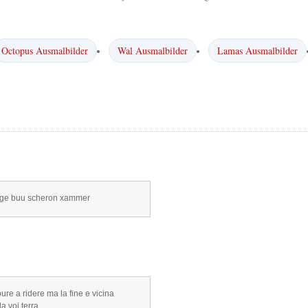
Octopus Ausmalbilder
Wal Ausmalbilder
Lamas Ausmalbilder
 goge buu scheron xammer
re a ridere ma la fine e vicina
da voi terra