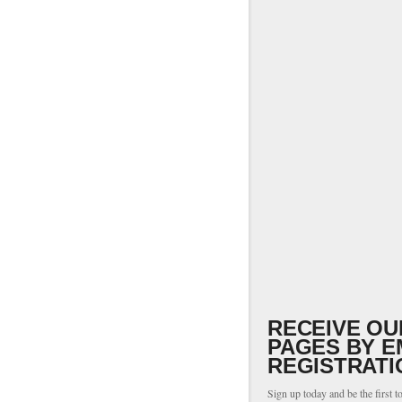
RECEIVE OU
PAGES BY E
REGISTRATI
Sign up today and be the first t