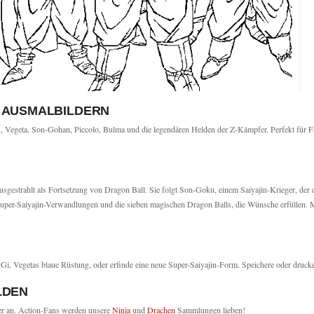
 AUSMALBILDERN
 Vegeta, Son-Gohan, Piccolo, Bulma und die legendären Helden der Z-Kämpfer. Perfekt für F
usgestrahlt als Fortsetzung von Dragon Ball. Sie folgt Son-Goku, einem Saiyajin-Krieger, der 
 Super-Saiyajin-Verwandlungen und die sieben magischen Dragon Balls, die Wünsche erfüllen. 
n Gi, Vegetas blaue Rüstung, oder erfinde eine neue Super-Saiyajin-Form. Speichere oder dru
LDEN
r an. Action-Fans werden unsere
Ninja
und
Drachen
Sammlungen lieben!