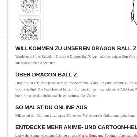
WILLKOMMEN ZU UNSEREN DRAGON BALL Z
Werde zum Super-Saiyajin! Unsere 6 Dragon Ball Z Ausmalbilder zeigen Son-Goku,
intergalaktischer Abenteuer.
ÜBER DRAGON BALL Z
Dragon Ball Z ist eine japanische Anime-Serie von Akira Toriyama, erstmals 1989 a
Boo verteidigt. Die Franchise ist bekannt für ihre kultigen Kamehameha-Attacken,
bleibt sie einer der einflussreichsten Animes aller Zeiten.
SO MALST DU ONLINE AUS
Klicke auf ein Bild, um loszulegen. Nutze den Farbeimer für Gokus orangefarbene
ENTDECKE MEHR ANIME- UND CARTOON-HE
Liebst du Anime-Abenteuer? Schau unsere
Mario
,
Sonic
und
Pokémon
Ausmalbilde