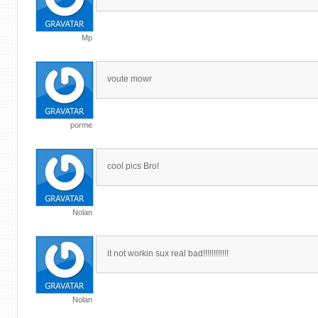
Mp
voute mowr
porme
cool pics Bro!
Nolan
it not workin sux real bad!!!!!!!!!!!!
Nolan