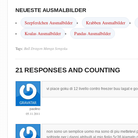
NEUESTE AUSMALBILDER
Seepferdchen Ausmalbilder
Krabben Ausmalbilder
Koalas Ausmalbilder
Pandas Ausmalbilder
Tags:
Ball
Dragon
Manga
Songoku
21 RESPONSES AND COUNTING
vi piace goku di 12 livello contro freezer buu lagat e
paolino
05.11.2011
non sono un semplice uomo ma sono di piu mettetevi pu
sofrirete per i danni atribuiti al mio figlio 5c36 kiamato 