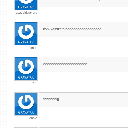
spacchiuso ero
kamikamikamihaaaaaaaaaaaaaaaaa
brian
oooooooooooooooooooooo
???
???????!!
dante