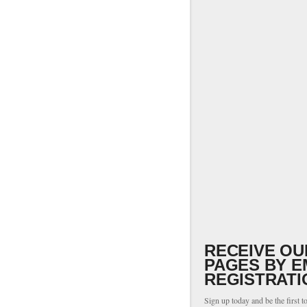
RECEIVE OU
PAGES BY E
REGISTRATI
Sign up today and be the first t