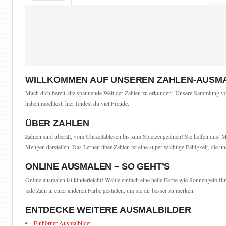
WILLKOMMEN AUF UNSEREN ZAHLEN-AUSM
Mach dich bereit, die spannende Welt der Zahlen zu erkunden! Unsere Sammlung von
haben möchtest, hier findest du viel Freude.
ÜBER ZAHLEN
Zahlen sind überall, vom Uhrzeitablesen bis zum Spielzeugzählen! Sie helfen uns, 
Mengen darstellen. Das Lernen über Zahlen ist eine super wichtige Fähigkeit, die u
ONLINE AUSMALEN – SO GEHT’S
Online ausmalen ist kinderleicht! Wähle einfach eine helle Farbe wie Sonnengelb für 
jede Zahl in einer anderen Farbe gestalten, um sie dir besser zu merken.
ENTDECKE WEITERE AUSMALBILDER
Einhörner Ausmalbilder