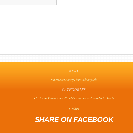
MENU
Startseite
Disney
Tiere
Videospiele
CATEGORIES
Cartoons
Tiere
Disney
Spiele
Superhelden
Filme
Natur
Feste
Crédits
SHARE ON FACEBOOK