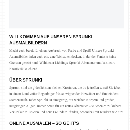
WILLKOMMEN AUF UNSEREN SPRUNKI
AUSMALBILDERN
Macht euch bereit für einen Ausbruch von Farbe und Spaß! Unsere Sprunki
Ausmalbilder laden euch ein, eine Welt zu entdecken, in der der Fantasie keine
Grenzen gesetzt sind. Wählt euer Lieblings-Sprunki-Abenteuer und lasst eure
Kreativität leuchten!
ÜBER SPRUNKI
Sprunki sind die glücklichsten kleinen Kreaturen, die du je treffen wirst! Sie leben
in einem Land voller Regenbogenflüsse, wippender Pilzwälder und funkelndem
Sternenstaub. Jeder Sprunki ist einzigartig, mit weichen Körpern und großen,
neugierigen Augen, immer bereit für ein neues Abenteuer. Sie lieben es zu kichern,
Verstecken zu spielen und neue Freunde zu finden, besonders mit Kindern wie dir!
ONLINE AUSMALEN – SO GEHT’S