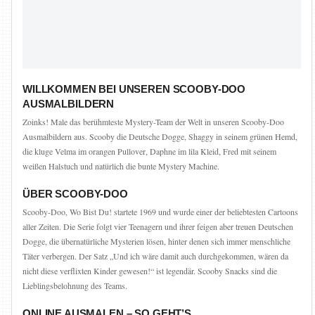
WILLKOMMEN BEI UNSEREN SCOOBY-DOO
AUSMALBILDERN
Zoinks! Male das berühmteste Mystery-Team der Welt in unseren Scooby-Doo
Ausmalbildern aus. Scooby die Deutsche Dogge, Shaggy in seinem grünen Hemd,
die kluge Velma im orangen Pullover, Daphne im lila Kleid, Fred mit seinem
weißen Halstuch und natürlich die bunte Mystery Machine.
ÜBER SCOOBY-DOO
Scooby-Doo, Wo Bist Du! startete 1969 und wurde einer der beliebtesten Cartoons
aller Zeiten. Die Serie folgt vier Teenagern und ihrer feigen aber treuen Deutschen
Dogge, die übernatürliche Mysterien lösen, hinter denen sich immer menschliche
Täter verbergen. Der Satz „Und ich wäre damit auch durchgekommen, wären da
nicht diese verflixten Kinder gewesen!“ ist legendär. Scooby Snacks sind die
Lieblingsbelohnung des Teams.
ONLINE AUSMALEN – SO GEHT’S