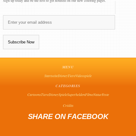
Sign up today and be the first to get notified on our new coloring pages.
MENU
Startseite
Disney
Tiere
Videospiele
CATEGORIES
Cartoons
Tiere
Disney
Spiele
Superhelden
Filme
Natur
Feste
Crédits
SHARE ON FACEBOOK