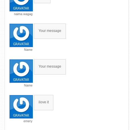
naima wagag
Your message
Name
Your message
Name
ilove it
emery