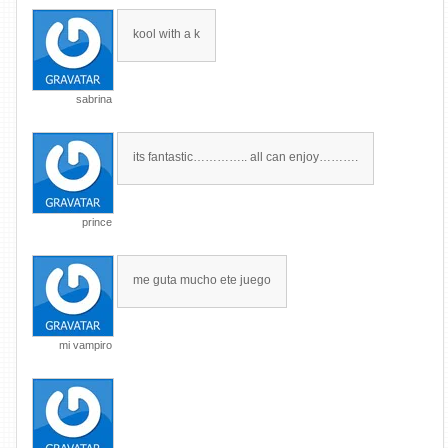
kool with a k
sabrina
its fantastic………….. all can enjoy……….
prince
me guta mucho ete juego
mi vampiro