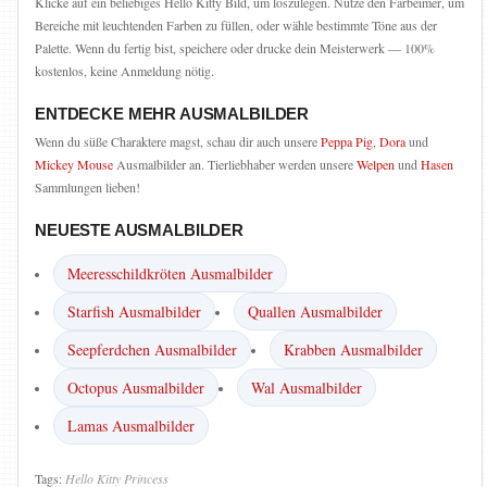
Klicke auf ein beliebiges Hello Kitty Bild, um loszulegen. Nutze den Farbeimer, um
Bereiche mit leuchtenden Farben zu füllen, oder wähle bestimmte Töne aus der
Palette. Wenn du fertig bist, speichere oder drucke dein Meisterwerk — 100%
kostenlos, keine Anmeldung nötig.
ENTDECKE MEHR AUSMALBILDER
Wenn du süße Charaktere magst, schau dir auch unsere
Peppa Pig
,
Dora
und
Mickey Mouse
Ausmalbilder an. Tierliebhaber werden unsere
Welpen
und
Hasen
Sammlungen lieben!
NEUESTE AUSMALBILDER
Meeresschildkröten Ausmalbilder
Starfish Ausmalbilder
Quallen Ausmalbilder
Seepferdchen Ausmalbilder
Krabben Ausmalbilder
Octopus Ausmalbilder
Wal Ausmalbilder
Lamas Ausmalbilder
Tags:
Hello
Kitty
Princess