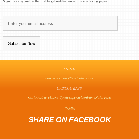
Sign up today and be the first to get notified on our new coloring pages.
MENU
Startseite
Disney
Tiere
Videospiele
CATEGORIES
Cartoons
Tiere
Disney
Spiele
Superhelden
Filme
Natur
Feste
Crédits
SHARE ON FACEBOOK