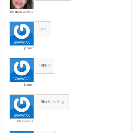
lele mais gatinha
cool
jazmin
i like it
jazmin
I like Hello Kitty
Princesses