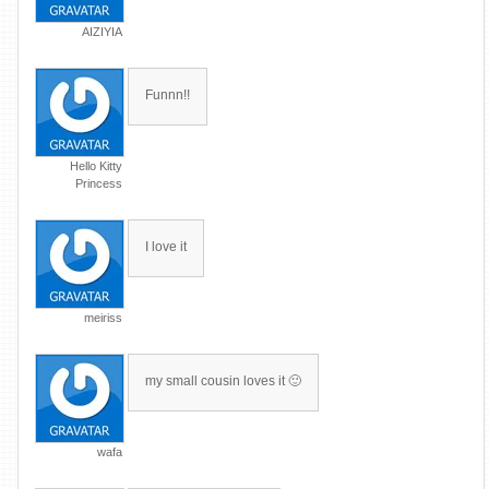
AIZIYIA
Funnn!!
Hello Kitty
Princess
I love it
meiriss
my small cousin loves it 🙂
wafa