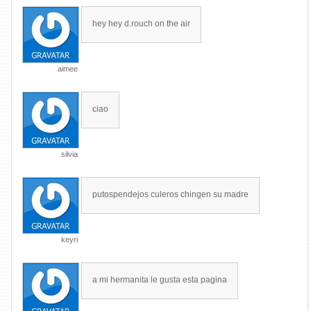
hey hey d.rouch on the air
aimee
ciao
silvia
putospendejos culeros chingen su madre
keyri
a mi hermanita le gusta esta pagina