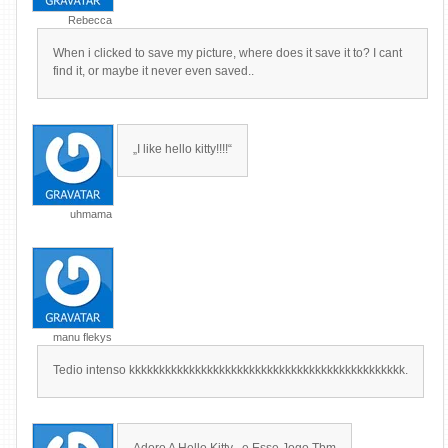
Rebecca
When i clicked to save my picture, where does it save it to? I cant
find it, or maybe it never even saved..
„I like hello kitty!!!!“
uhmama
manu flekys
Tedio intenso kkkkkkkkkkkkkkkkkkkkkkkkkkkkkkkkkkkkkkkkkkkkkk.