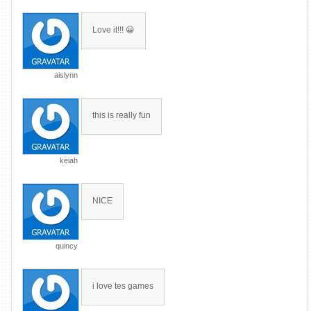
Love it!!! 😀
aislynn
this is really fun
keiah
NICE
quincy
i love tes games