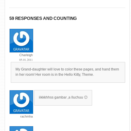
59 RESPONSES AND COUNTING
Charleigh
05.01.2011
My Grand-daughter will love to color these pages, and hand them
in her room! Her room is in the Hello Kitty, Theme.
iikkkhhss gambar ‚a lluchuu 🙂
rachmha