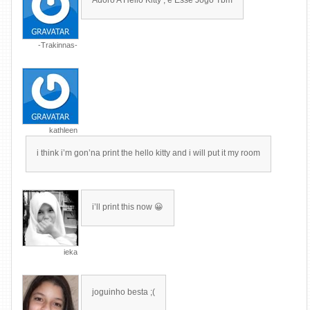
Adoro A Hello Kitty , e Esse Jogo Tbm
-Trakinnas-
kathleen
i think i’m gon’na print the hello kitty and i will put it my room
i’ll print this now 😀
ieka
joguinho besta ;(