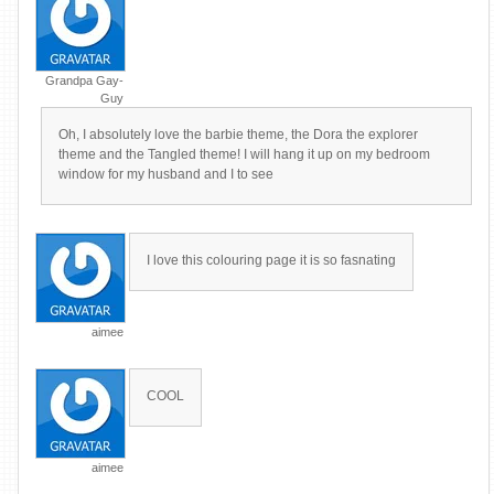
Grandpa Gay-
Guy
Oh, I absolutely love the barbie theme, the Dora the explorer
theme and the Tangled theme! I will hang it up on my bedroom
window for my husband and I to see
I love this colouring page it is so fasnating
aimee
COOL
aimee