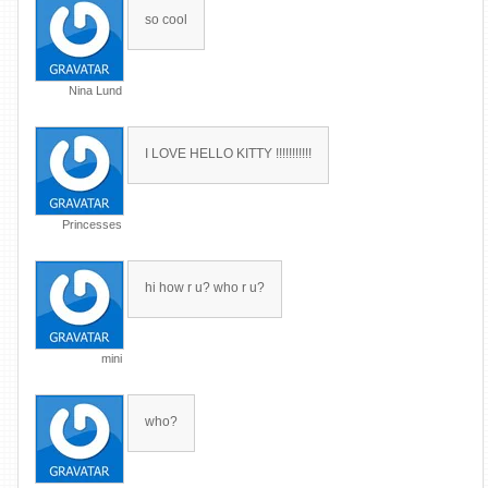
so cool
Nina Lund
I LOVE HELLO KITTY !!!!!!!!!!!
Princesses
hi how r u? who r u?
mini
who?