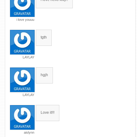
i love youuu
tgth
LAYLAY
hgjh
LAYLAY
Love it!!!
aislynn