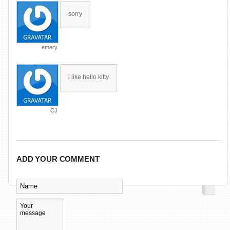
sorry
emery
i like hello kitty
CJ
ADD YOUR COMMENT