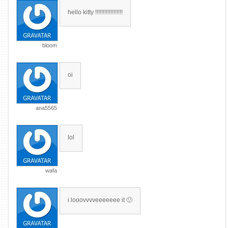
hello kitty !!!!!!!!!!!!!!!!!!
bloom
oi
ana5565
lol
wafa
i looovvvveeeeeee it 🙂