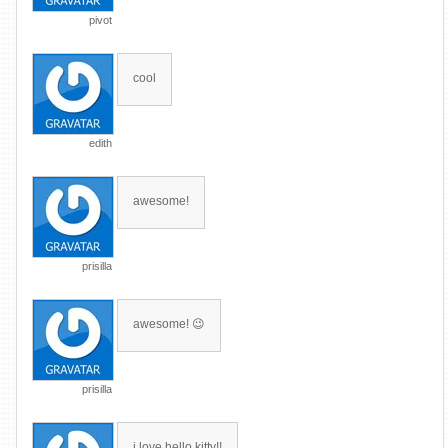
pivot
cool
edith
awesome!
prisilla
awesome! 😉
prisilla
i love hello kitty!!