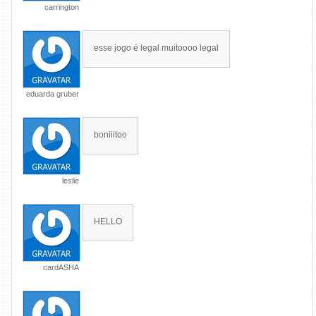
carrington
esse jogo é legal muitoooo legal
eduarda gruber
boniiitoo
leslie
HELLO
cardASHA