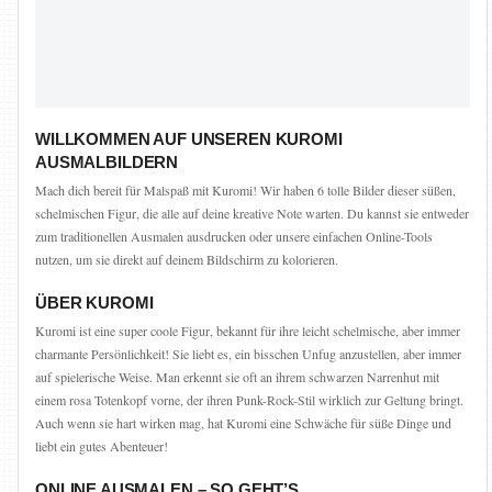
WILLKOMMEN AUF UNSEREN KUROMI
AUSMALBILDERN
Mach dich bereit für Malspaß mit Kuromi! Wir haben 6 tolle Bilder dieser süßen,
schelmischen Figur, die alle auf deine kreative Note warten. Du kannst sie entweder
zum traditionellen Ausmalen ausdrucken oder unsere einfachen Online-Tools
nutzen, um sie direkt auf deinem Bildschirm zu kolorieren.
ÜBER KUROMI
Kuromi ist eine super coole Figur, bekannt für ihre leicht schelmische, aber immer
charmante Persönlichkeit! Sie liebt es, ein bisschen Unfug anzustellen, aber immer
auf spielerische Weise. Man erkennt sie oft an ihrem schwarzen Narrenhut mit
einem rosa Totenkopf vorne, der ihren Punk-Rock-Stil wirklich zur Geltung bringt.
Auch wenn sie hart wirken mag, hat Kuromi eine Schwäche für süße Dinge und
liebt ein gutes Abenteuer!
ONLINE AUSMALEN – SO GEHT’S