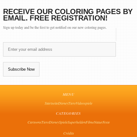
RECEIVE OUR COLORING PAGES BY
EMAIL. FREE REGISTRATION!
Sign up today and be the first to get notified on our new coloring pages.
MENU
Startseite
Disney
Tiere
Videospiele
CATEGORIES
Cartoons
Tiere
Disney
Spiele
Superhelden
Filme
Natur
Feste
Crédits