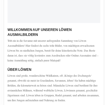
WILLKOMMEN AUF UNSEREN LÖWEN
AUSMALBILDERN
Tritt ein in die Savanne mit unserer aufregenden Sammlung von Löwen
Ausmalbildern! Hier findest du sechs tolle Bilder, von mächtigen erwachsenen
Löwen bis zu niedlichen Jungen, bereit für deine künstlerische Note. Das Beste
daran ist, dass sie völlig kostenlos zum Ausdrucken oder Online-Ausmalen sind –
keine Anmeldung nötig, einfach purer Malspaß!
ÜBER LÖWEN
Löwen sind große, wunderschöne Wildkatzen, oft ‚Könige des Dschungels‘
genannt, obwohl sie meist in Grasländern, Savannen, leben! Sie haben mächtige
Brüllen, die kilometerweit zu hören sind. Männliche Löwen sind berühmt für ihre
erstaunlichen Mähnen, während weibliche Löwen, Löwinnen genannt, geschickte
Jägerinnen sind. Löwen leben in Gruppen, Rudel genannt, und arbeiten zusammen,
um ihre Jungen aufzuziehen und Nahrung zu finden.