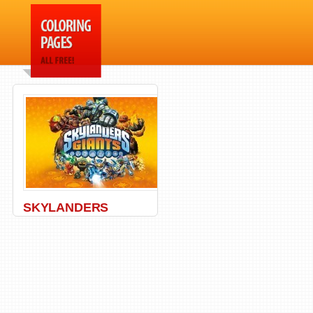
SKYLANDERS
Dragon
,
Giants
,
Skylanders
,
Spyro