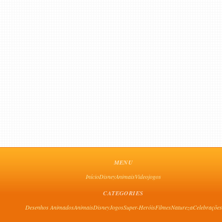
MENU
Início
Disney
Animais
Videojogos
CATEGORIES
Desenhos Animados
Animais
Disney
Jogos
Super-Heróis
Filmes
Natureza
Celebrações