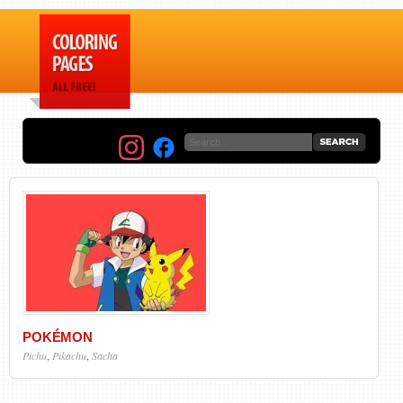
POKÉMON
Pichu
,
Pikachu
,
Sacha