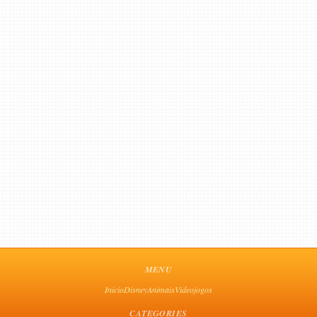
MENU
Início
Disney
Animais
Videojogos
CATEGORIES