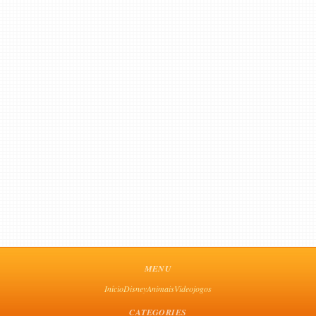
MENU
Início
Disney
Animais
Videojogos
CATEGORIES