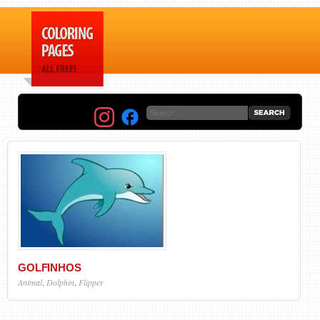
GOLFINHOS
Animal
,
Dolphin
,
Flipper