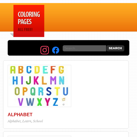
ALPHABET
Alphabet
,
Learn
,
School