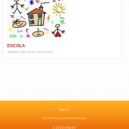
ESCOLA
Alphabet
,
Bus
,
Ecole
,
Homework
MENU
Início
Disney
Animais
Videojogos
CATEGORIES