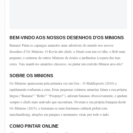
BEM-VINDO AOS NOSSOS DESENHOS D’OS MINIONS
Banana! Pinta os capangas amarelos mais adoráveis do mundo nos nossos
desenhos d’Os Minions. O Kevin alto chefe, o Stuart com um só olho, o Bob mais
pequeno, e centenas de outros Minions de óculos e jardineiras à espera das tuas
cores. Vais mantê-los amarelos clássicos, ou pintar um exército Minion arco-íris?
SOBRE OS MINIONS
Os Minions apareceram pela primeira vez em Gru – O Maldisposto (2010) e
rapidamente roubaram a cena. Estas pequenas criaturas amarelas falam a sua própria
língua (“Banana!” “Bello!” “Poopaye!”), adoram bananas obsessivamente, e ajudam
sempre o chefe mais malvado que encontram. Tiveram a sua própria franquia desde
Os Minions (2015), e tornaram-se num fenómeno cultural global com
merchandising, atrações em parques e momentos virais por todo o lado.
COMO PINTAR ONLINE