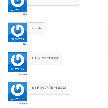
lillia
so cute
lillia
I LOVE the MINIONS
N1025
MY FAVOURITE MINIONS
thyivya