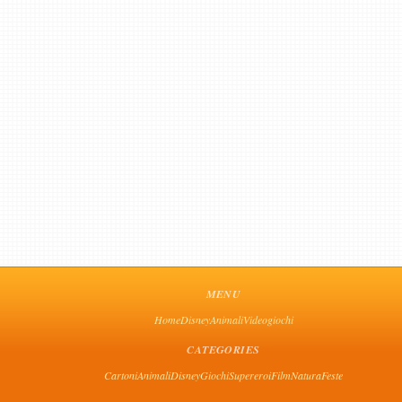
MENU
Home
Disney
Animali
Videogiochi
CATEGORIES
Cartoni
Animali
Disney
Giochi
Supereroi
Film
Natura
Feste