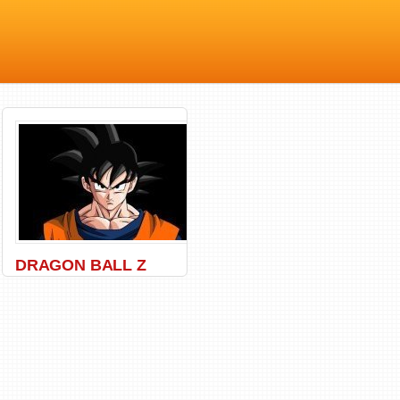
DRAGON BALL Z
Ball
,
Dragon
,
Manga
,
Songoku