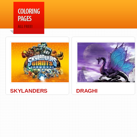
SKYLANDERS
DRAGHI
Dragon
,
Giants
,
Skylanders
,
Spyro
Creatures
,
Dragon
,
Legends