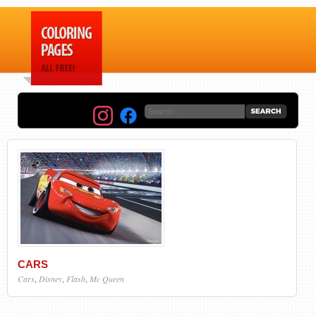
CARS
Cars
,
Disney
,
Flash
,
Mc Queen