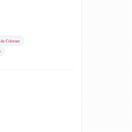
 da Colorare
e