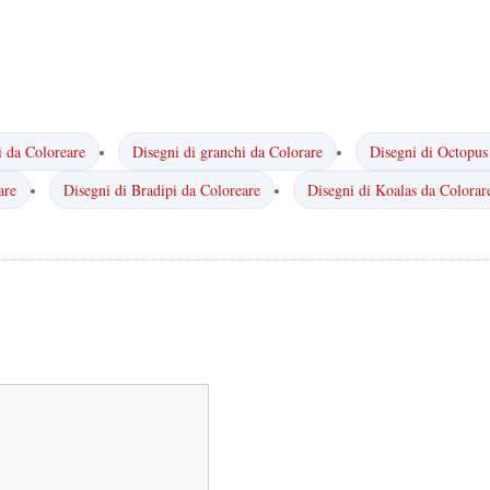
i da Coloreare
Disegni di granchi da Colorare
Disegni di Octopus
are
Disegni di Bradipi da Coloreare
Disegni di Koalas da Colorar