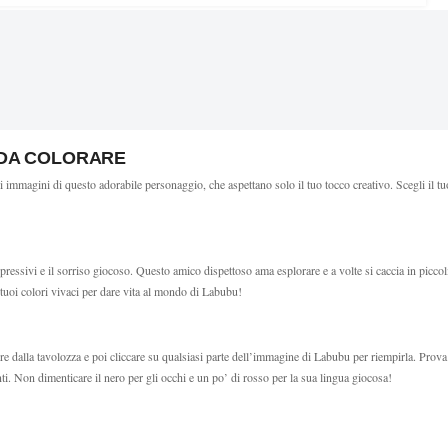
U DA COLORARE
mmagini di questo adorabile personaggio, che aspettano solo il tuo tocco creativo. Scegli il tuo
ressivi e il sorriso giocoso. Questo amico dispettoso ama esplorare e a volte si caccia in picco
 tuoi colori vivaci per dare vita al mondo di Labubu!
re dalla tavolozza e poi cliccare su qualsiasi parte dell’immagine di Labubu per riempirla. Prov
enti. Non dimenticare il nero per gli occhi e un po’ di rosso per la sua lingua giocosa!