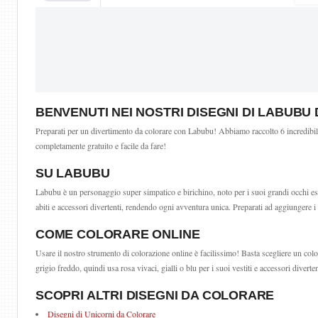
BENVENUTI NEI NOSTRI DISEGNI DI LABUB
Preparati per un divertimento da colorare con Labubu! Abbiamo raccolto 6 incredibili i
completamente gratuito e facile da fare!
SU LABUBU
Labubu è un personaggio super simpatico e birichino, noto per i suoi grandi occhi esp
abiti e accessori divertenti, rendendo ogni avventura unica. Preparati ad aggiungere i
COME COLORARE ONLINE
Usare il nostro strumento di colorazione online è facilissimo! Basta scegliere un colo
grigio freddo, quindi usa rosa vivaci, gialli o blu per i suoi vestiti e accessori divert
SCOPRI ALTRI DISEGNI DA COLORARE
Disegni di Unicorni da Colorare