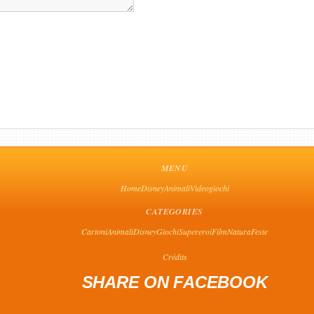
MENU
Home
Disney
Animali
Videogiochi
CATEGORIES
Cartoni
Animali
Disney
Giochi
Supereroi
Film
Natura
Feste
Crédits
SHARE ON FACEBOOK