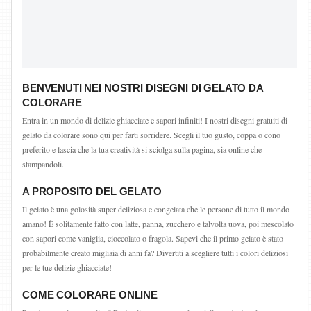
BENVENUTI NEI NOSTRI DISEGNI DI GELATO DA
COLORARE
Entra in un mondo di delizie ghiacciate e sapori infiniti! I nostri disegni gratuiti di
gelato da colorare sono qui per farti sorridere. Scegli il tuo gusto, coppa o cono
preferito e lascia che la tua creatività si sciolga sulla pagina, sia online che
stampandoli.
A PROPOSITO DEL GELATO
Il gelato è una golosità super deliziosa e congelata che le persone di tutto il mondo
amano! È solitamente fatto con latte, panna, zucchero e talvolta uova, poi mescolato
con sapori come vaniglia, cioccolato o fragola. Sapevi che il primo gelato è stato
probabilmente creato migliaia di anni fa? Divertiti a scegliere tutti i colori deliziosi
per le tue delizie ghiacciate!
COME COLORARE ONLINE