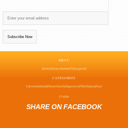
MENU
Home
Disney
Animali
Videogiochi
CATEGORIES
Cartoni
Animali
Disney
Giochi
Supereroi
Film
Natura
Feste
Crédits
SHARE ON FACEBOOK