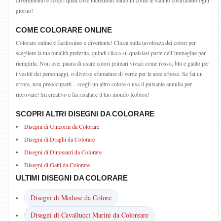
divertimento e scopri quali cose incredibili bambini come te stanno costruendo ogni
giorno!
COME COLORARE ONLINE
Colorare online è facilissimo e divertente! Clicca sulla tavolozza dei colori per
scegliere la tua tonalità preferita, quindi clicca su qualsiasi parte dell’immagine per
riempirla. Non aver paura di usare colori primari vivaci come rosso, blu e giallo per
i vestiti dei personaggi, o diverse sfumature di verde per le aree erbose. Se fai un
errore, non preoccuparti – scegli un altro colore o usa il pulsante annulla per
riprovare! Sii creativo e fai risaltare il tuo mondo Roblox!
SCOPRI ALTRI DISEGNI DA COLORARE
Disegni di Unicorni da Colorare
Disegni di Draghi da Colorare
Disegni di Dinosauri da Colorare
Disegni di Gatti da Colorare
ULTIMI DISEGNI DA COLORARE
Disegni di Meduse da Colore
Disegni di Cavallucci Marini da Coloreare