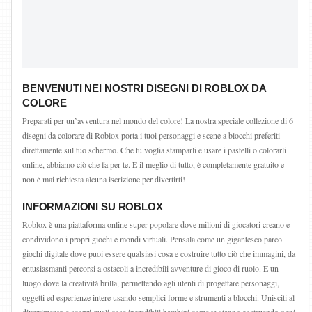
BENVENUTI NEI NOSTRI DISEGNI DI ROBLOX DA
COLORE
Preparati per un’avventura nel mondo del colore! La nostra speciale collezione di 6
disegni da colorare di Roblox porta i tuoi personaggi e scene a blocchi preferiti
direttamente sul tuo schermo. Che tu voglia stamparli e usare i pastelli o colorarli
online, abbiamo ciò che fa per te. E il meglio di tutto, è completamente gratuito e
non è mai richiesta alcuna iscrizione per divertirti!
INFORMAZIONI SU ROBLOX
Roblox è una piattaforma online super popolare dove milioni di giocatori creano e
condividono i propri giochi e mondi virtuali. Pensala come un gigantesco parco
giochi digitale dove puoi essere qualsiasi cosa e costruire tutto ciò che immagini, da
entusiasmanti percorsi a ostacoli a incredibili avventure di gioco di ruolo. È un
luogo dove la creatività brilla, permettendo agli utenti di progettare personaggi,
oggetti ed esperienze intere usando semplici forme e strumenti a blocchi. Unisciti al