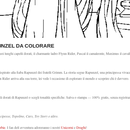
UNZEL DA COLORARE
 lunghi capelli dorati, il charmante ladro Flynn Rider, Pascal il camaleonte, Maximus il cavallo
spirato alla fiaba Rapunzel dei fratelli Grimm. La storia segue Rapunzel, una principessa vivace 
ider arriva alla sua torre, lei vede l occasione di esplorare il mondo e scoprire chi è davvero
lli dorati di Rapunzel o scegli tonalità specifiche. Salva o stampa — 100% gratis, senza registra
ipesse, Topolino, Cars, Toy Story e altro.
rbie
. I fan dell avventura adoreranno i nostri
Unicorni
e
Draghi
!