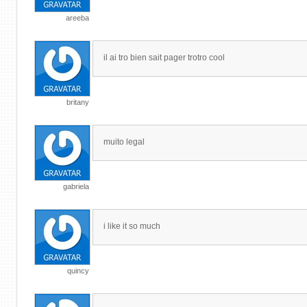
areeba
il ai tro bien sait pager trotro cool
britany
muito legal
gabriela
i like it so much
quincy