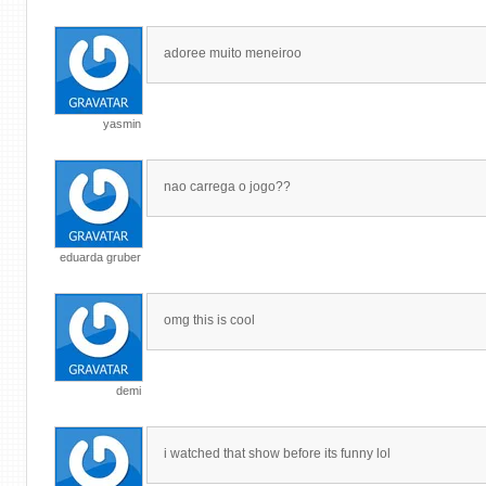
adoree muito meneiroo
yasmin
nao carrega o jogo??
eduarda gruber
omg this is cool
demi
i watched that show before its funny lol