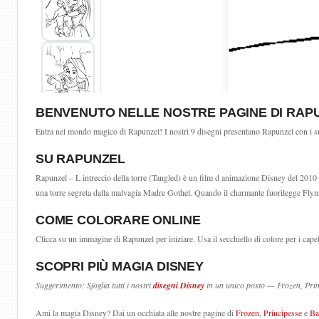
BENVENUTO NELLE NOSTRE PAGINE DI RAP
Entra nel mondo magico di Rapunzel! I nostri 9 disegni presentano Rapunzel con i suoi
SU RAPUNZEL
Rapunzel – L intreccio della torre (Tangled) è un film d animazione Disney del 2010 i
una torre segreta dalla malvagia Madre Gothel. Quando il charmante fuorilegge Flynn R
COME COLORARE ONLINE
Clicca su un immagine di Rapunzel per iniziare. Usa il secchiello di colore per i cape
SCOPRI PIÙ MAGIA DISNEY
Suggerimento: Sfoglia tutti i nostri
disegni Disney
in un unico posto — Frozen, Princ
Ami la magia Disney? Dai un occhiata alle nostre pagine di
Frozen
,
Principesse
e
Ba