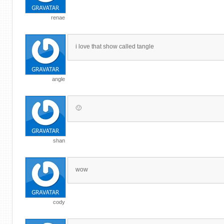
renae
i love that show called tangle
angle
🙂
shan
wow
cody