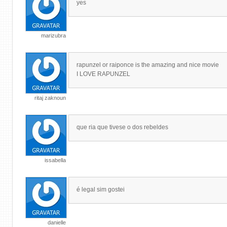
yes
marizubra
rapunzel or raiponce is the amazing and nice movie
I LOVE RAPUNZEL
ritaj zaknoun
que ria que tivese o dos rebeldes
issabella
é legal sim gostei
danielle