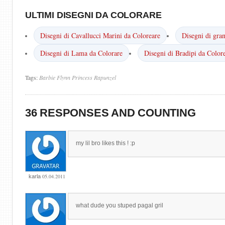
ULTIMI DISEGNI DA COLORARE
Disegni di Cavallucci Marini da Coloreare
Disegni di gra
Disegni di Lama da Colorare
Disegni di Bradipi da Color
Tags:
Barbie
Flynn
Princess
Rapunzel
36 RESPONSES AND COUNTING
my lil bro likes this ! :p
05.04.2011
karla
what dude you stuped pagal gril