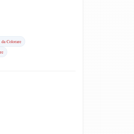
i da Colorare
re