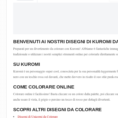
BENVENUTI AI NOSTRI DISEGNI DI KUROMI 
Preparati per un divertimento da colorare con Kuromi! Abbiamo 6 fantastiche immagini
tradizionale o utilizzare i nostri semplici strumenti online per colorarle direttamente 
SU KUROMI
Kuromi è un personaggio super cool, conosciuta per la sua personalità leggermente b
nero con un teschio rosa sul davanti, che mette davvero in risalto il suo stile punk-
COME COLORARE ONLINE
Colorare online è facilissimo! Basta cliccare su un colore dalla palette, poi cliccare 
anche usare il viola, il grigio o persino un tocco di rosso per dettagli divertenti.
SCOPRI ALTRI DISEGNI DA COLORARE
Disegni di Unicorni da Colorare