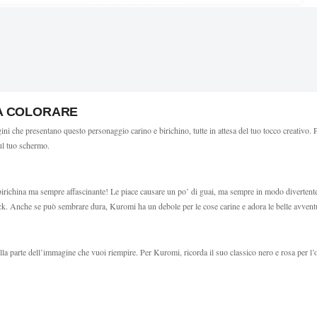
DA COLORARE
 che presentano questo personaggio carino e birichino, tutte in attesa del tuo tocco creativo. 
sul tuo schermo.
irichina ma sempre affascinante! Le piace causare un po’ di guai, ma sempre in modo divertente
rock. Anche se può sembrare dura, Kuromi ha un debole per le cose carine e adora le belle avvent
sulla parte dell’immagine che vuoi riempire. Per Kuromi, ricorda il suo classico nero e rosa per l’