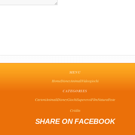
MENU
Home
Disney
Animali
Videogiochi
CATEGORIES
Cartoni
Animali
Disney
Giochi
Supereroi
Film
Natura
Feste
Crédits
SHARE ON FACEBOOK