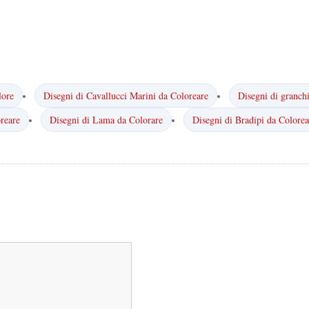
lore
Disegni di Cavallucci Marini da Coloreare
Disegni di granch
reare
Disegni di Lama da Colorare
Disegni di Bradipi da Colorea