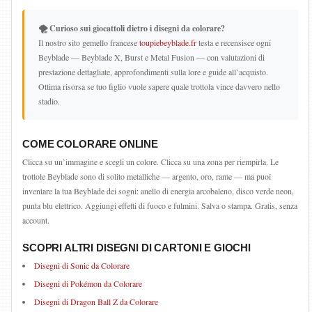
🌪️ Curioso sui giocattoli dietro i disegni da colorare?
Il nostro sito gemello francese
toupiebeyblade.fr
testa e recensisce ogni
Beyblade — Beyblade X, Burst e Metal Fusion — con valutazioni di
prestazione dettagliate, approfondimenti sulla lore e guide all’acquisto.
Ottima risorsa se tuo figlio vuole sapere quale trottola vince davvero nello
stadio.
COME COLORARE ONLINE
Clicca su un’immagine e scegli un colore. Clicca su una zona per riempirla. Le
trottole Beyblade sono di solito metalliche — argento, oro, rame — ma puoi
inventare la tua Beyblade dei sogni: anello di energia arcobaleno, disco verde neon,
punta blu elettrico. Aggiungi effetti di fuoco e fulmini. Salva o stampa. Gratis, senza
account.
SCOPRI ALTRI DISEGNI DI CARTONI E GIOCHI
Disegni di Sonic da Colorare
Disegni di Pokémon da Colorare
Disegni di Dragon Ball Z da Colorare