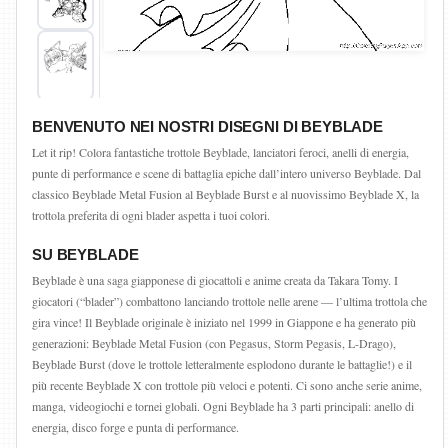
BENVENUTO NEI NOSTRI DISEGNI DI BEYBLADE
Let it rip! Colora fantastiche trottole Beyblade, lanciatori feroci, anelli di energia,
punte di performance e scene di battaglia epiche dall’intero universo Beyblade. Dal
classico Beyblade Metal Fusion al Beyblade Burst e al nuovissimo Beyblade X, la
trottola preferita di ogni blader aspetta i tuoi colori.
SU BEYBLADE
Beyblade è una saga giapponese di giocattoli e anime creata da Takara Tomy. I
giocatori (“blader”) combattono lanciando trottole nelle arene — l’ultima trottola che
gira vince! Il Beyblade originale è iniziato nel 1999 in Giappone e ha generato più
generazioni: Beyblade Metal Fusion (con Pegasus, Storm Pegasis, L-Drago),
Beyblade Burst (dove le trottole letteralmente esplodono durante le battaglie!) e il
più recente Beyblade X con trottole più veloci e potenti. Ci sono anche serie anime,
manga, videogiochi e tornei globali. Ogni Beyblade ha 3 parti principali: anello di
energia, disco forge e punta di performance.