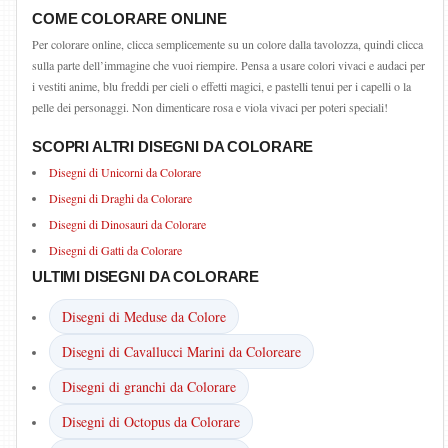
COME COLORARE ONLINE
Per colorare online, clicca semplicemente su un colore dalla tavolozza, quindi clicca
sulla parte dell’immagine che vuoi riempire. Pensa a usare colori vivaci e audaci per
i vestiti anime, blu freddi per cieli o effetti magici, e pastelli tenui per i capelli o la
pelle dei personaggi. Non dimenticare rosa e viola vivaci per poteri speciali!
SCOPRI ALTRI DISEGNI DA COLORARE
Disegni di Unicorni da Colorare
Disegni di Draghi da Colorare
Disegni di Dinosauri da Colorare
Disegni di Gatti da Colorare
ULTIMI DISEGNI DA COLORARE
Disegni di Meduse da Colore
Disegni di Cavallucci Marini da Coloreare
Disegni di granchi da Colorare
Disegni di Octopus da Colorare