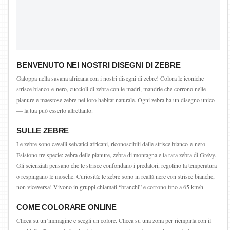
BENVENUTO NEI NOSTRI DISEGNI DI ZEBRE
Galoppa nella savana africana con i nostri disegni di zebre! Colora le iconiche
strisce bianco-e-nero, cuccioli di zebra con le madri, mandrie che corrono nelle
pianure e maestose zebre nel loro habitat naturale. Ogni zebra ha un disegno unico
— la tua può esserlo altrettanto.
SULLE ZEBRE
Le zebre sono cavalli selvatici africani, riconoscibili dalle strisce bianco-e-nero.
Esistono tre specie: zebra delle pianure, zebra di montagna e la rara zebra di Grévy.
Gli scienziati pensano che le strisce confondano i predatori, regolino la temperatura
o respingano le mosche. Curiosità: le zebre sono in realtà nere con strisce bianche,
non viceversa! Vivono in gruppi chiamati “branchi” e corrono fino a 65 km/h.
COME COLORARE ONLINE
Clicca su un’immagine e scegli un colore. Clicca su una zona per riempirla con il