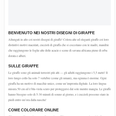
BENVENUTO NEI NOSTRI DISEGNI DI GIRAFFE
Allungati in alto coi nostri disegni di giraffe! Colora alte ed eleganti giraffe coi loro
distintivi motivi maculati, cuccioli di giraffa che si coccolano con le madri, mandrie
che raggiungono le foglie alte delle acacie e scene di savana africana piene di erba
dorata e alberi.
SULLE GIRAFFE
Le giraffe sono gli animali terrestri più alti — gli adulti raggiungono i 5,5 metri! Il
loro lungo collo ha solo 7 vertebre (come gli umani), ma ognuna è enorme. Ogni
giraffa ha un motivo di macchie unico, come un’impronta digitale. La loro lingua
misura 50 cm ed è blu-viola scuro per proteggersi dal sole mentre mangia. Le giraffe
hanno bisogno solo di 5-30 minuti di sonno al giorno, e i cuccioli possono stare in
piedi entro un’ora dalla nascita!
COME COLORARE ONLINE