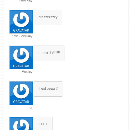
hello kitty
crazzzzzzzy
Katie Bertrumy
quero da!!!!!!!!
Wesley
il est beau ?
gr
CUTE