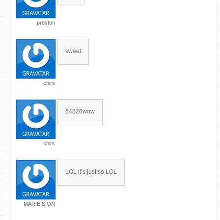
preston
sweet
chirs
54526wow
chirs
LOL it’s just so LOL
MARIE SION