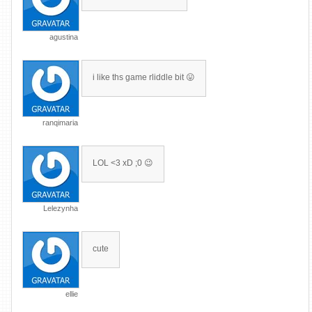
agustina
i like ths game rliddle bit 😛
ranqimaria
LOL <3 xD ;0 😉
Lelezynha
cute
ellie