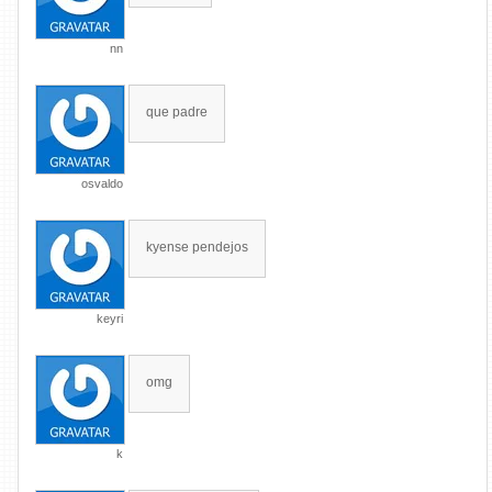
nn
que padre
osvaldo
kyense pendejos
keyri
omg
k