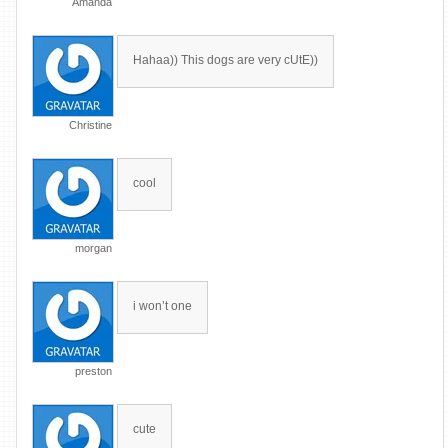
Amanda
Hahaa)) This dogs are very cUtE))
Christine
cool
morgan
i won’t one
preston
cute