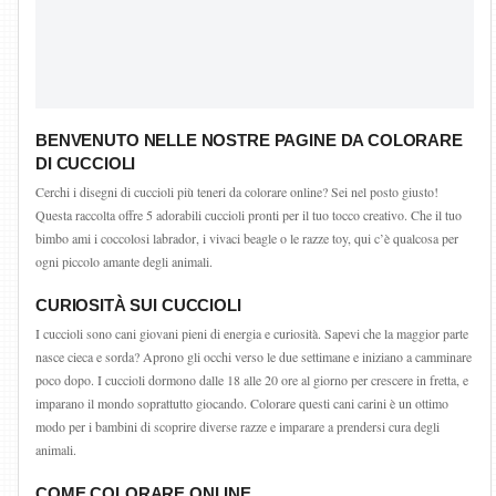
BENVENUTO NELLE NOSTRE PAGINE DA COLORARE
DI CUCCIOLI
Cerchi i disegni di cuccioli più teneri da colorare online? Sei nel posto giusto!
Questa raccolta offre 5 adorabili cuccioli pronti per il tuo tocco creativo. Che il tuo
bimbo ami i coccolosi labrador, i vivaci beagle o le razze toy, qui c’è qualcosa per
ogni piccolo amante degli animali.
CURIOSITÀ SUI CUCCIOLI
I cuccioli sono cani giovani pieni di energia e curiosità. Sapevi che la maggior parte
nasce cieca e sorda? Aprono gli occhi verso le due settimane e iniziano a camminare
poco dopo. I cuccioli dormono dalle 18 alle 20 ore al giorno per crescere in fretta, e
imparano il mondo soprattutto giocando. Colorare questi cani carini è un ottimo
modo per i bambini di scoprire diverse razze e imparare a prendersi cura degli
animali.
COME COLORARE ONLINE