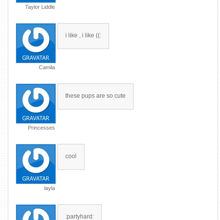
Taylor Liddle
i like , i like ((:
Camila
these pups are so cute
Princesses
cool
layla
:partyhard: