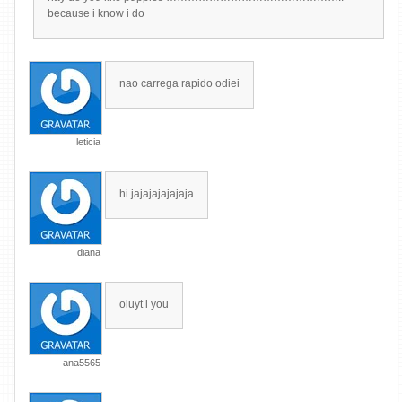
because i know i do
nao carrega rapido odiei
leticia
hi jajajajajajaja
diana
oiuyt i you
ana5565