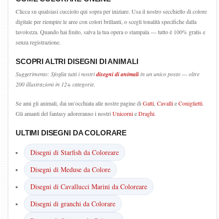
Clicca su qualsiasi cucciolo qui sopra per iniziare. Usa il nostro secchiello di colore
digitale per riempire le aree con colori brillanti, o scegli tonalità specifiche dalla
tavolozza. Quando hai finito, salva la tua opera o stampala — tutto è 100% gratis e
senza registrazione.
SCOPRI ALTRI DISEGNI DI ANIMALI
Suggerimento: Sfoglia tutti i nostri
disegni di animali
in un unico posto — oltre
200 illustrazioni in 12+ categorie.
Se ami gli animali, dai un’occhiata alle nostre pagine di
Gatti
,
Cavalli
e
Coniglietti
.
Gli amanti del fantasy adoreranno i nostri
Unicorni
e
Draghi
.
ULTIMI DISEGNI DA COLORARE
Disegni di Starfish da Coloreare
Disegni di Meduse da Colore
Disegni di Cavallucci Marini da Coloreare
Disegni di granchi da Colorare