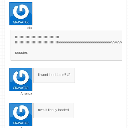
ellie
iiiiiiiiiiiiiiiiiiiiiiiiiiiiiiiiiiiiiiiiiiiiiiiiiii
lllllllllllllllllllllllllllllllllllllllllllllllllloooooooooooooooooooooooooovvvvv
puppies
It wont load 4 me!! 🙁
Amanda
nvm it finally loaded