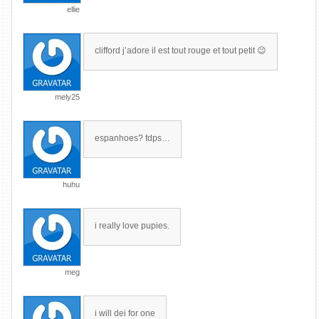
ellie
clifford j’adore il est tout rouge et tout petit 😉
mely25
espanhoes? fdps…
huhu
i really love pupies.
meg
i will dei for one