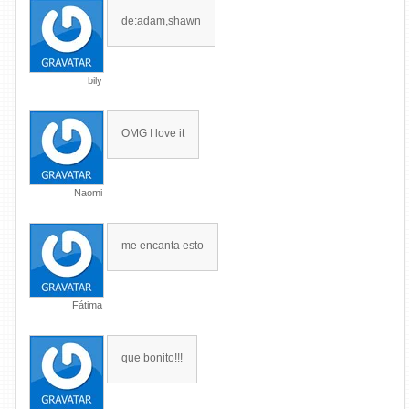
de:adam,shawn
bily
OMG I love it
Naomi
me encanta esto
Fátima
que bonito!!!