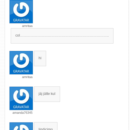
amritaa
col…………………………………………………………………..
hi
amritaa
jäj jätte kul
amanda76345
lindicimo