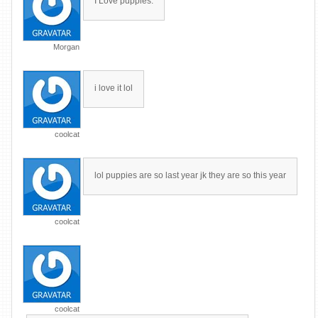
I Love puppies.
Morgan
i love it lol
coolcat
lol puppies are so last year jk they are so this year
coolcat
coolcat