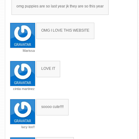
omg puppies are so last year jk they are so this year
OMG I LOVE THIS WEBSITE
Marissa
LOVE IT
cintia martinez
soooo cute!!!!
lucy loo!!