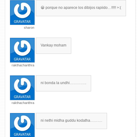
😀 porque no aparece los dibijos rapiido…!!!!! >:(
sharon
Vankay moham
rakthacharithra
ni bonda la undhi…………..
rakthacharithra
ni nethi midha guddu kodatha……….