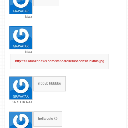
lalala
lalala
http://s3.amazonaws.com/static-trollemoticons/fuckthis.jpg
illbbyb hbbbbu
KARTHIK RAJ
hella cute 😉