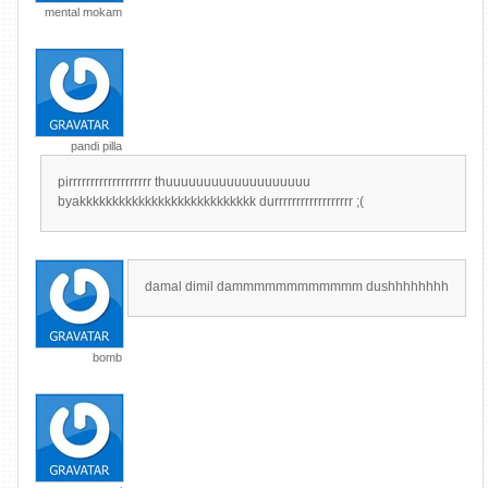
mental mokam
pandi pilla
pirrrrrrrrrrrrrrrrrrr thuuuuuuuuuuuuuuuuuuu
byakkkkkkkkkkkkkkkkkkkkkkkkkkk durrrrrrrrrrrrrrrrrr ;(
damal dimil dammmmmmmmmmmm dushhhhhhhh
bomb