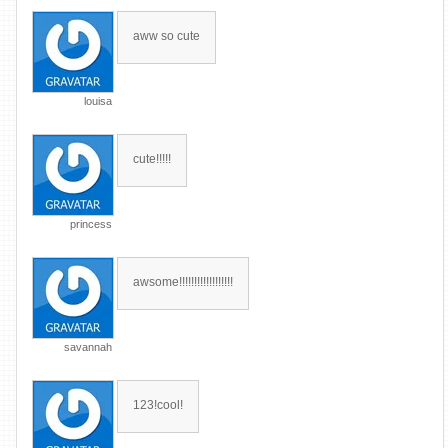
aww so cute
louisa
cute!!!!!
princess
awsome!!!!!!!!!!!!!!!!!!
savannah
123!cool!