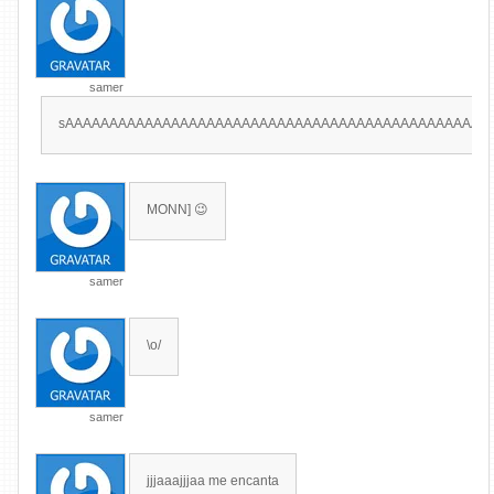
samer
sAAAAAAAAAAAAAAAAAAAAAAAAAAAAAAAAAAAAAAAAAAAAAAAA
MONN] 😉
samer
\o/
samer
jjjaaajjjaa me encanta