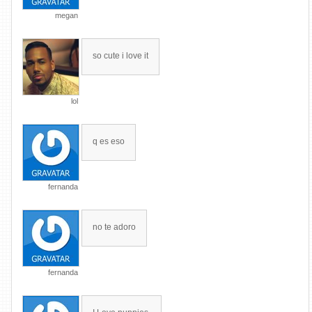
megan
so cute i love it
lol
q es eso
fernanda
no te adoro
fernanda